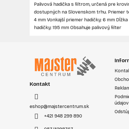
Palivová hadička s filtrom, určená pre krov
dostupných na Slovenskom trhu. Priemer t
4 mm Vonkajší priemer hadičky: 6 mm Dĺžka
hadičky: 195 mm Obsahuje palivový filter
Z
á
Infor
p
Konta
ä
Obcho
t
Kontakt
i
Rekla
e
Podmi
údajov
eshop
@
majstercentrum.sk
Odstúp
+421 948 299 890