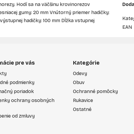
inorezy. Hodí sa na väčšinu krovinorezov
Doda
esniacej gumy: 20 mm Vnútorný priemer hadičky:
Kate
 výstupnej hadičky: 100 mm Dĺžka vstupnej
EAN
mácie pre vás
Kategórie
kty
Odevy
dné podmienky
Obuv
mačný poriadok
Ochranné pomôcky
enky ochrany osobných
Rukavice
Ostatné
enie od zmluvy