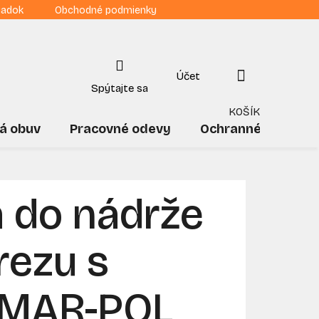
iadok
Obchodné podmienky
NÁKUPNÝ
KOŠÍK
á obuv
Pracovné odevy
Ochranné pomôck
 do nádrže
rezu s
, MAR-POL