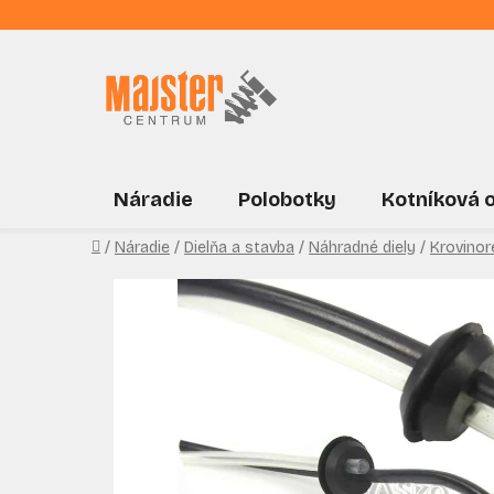
Prejsť
na
obsah
Náradie
Polobotky
Kotníková 
Domov
/
Náradie
/
Dielňa a stavba
/
Náhradné diely
/
Krovinor