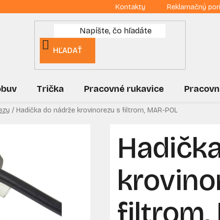
Kontakty
Reklamačný por
HĽADAŤ
obuv
Trička
Pracovné rukavice
Pracovn
ezy
/
Hadička do nádrže krovinorezu s filtrom, MAR-POL
Hadička
krovino
filtrom