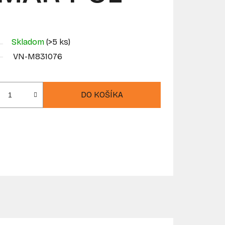
Skladom
(>5 ks)
VN-M831076
DO KOŠÍKA