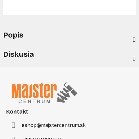
Popis
Diskusia
Z
á
p
ä
t
i
Kontakt
e
eshop
@
majstercentrum.sk