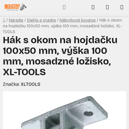
Prejsť
Hľadať
NÁKUP
na
obsah
KOŠÍK
Domov
/
Náradie
/
Dielňa a stavba
/
Nábytkové kovania
/
Hák s okom
na hojdačku 100x50 mm, výška 100 mm, mosadzné ložisko, XL-
TOOLS
Hák s okom na hojdačku
100x50 mm, výška 100
mm, mosadzné ložisko,
XL-TOOLS
Značka:
XLTOOLS