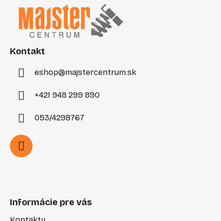
p
ä
t
i
Kontakt
e
eshop
@
majstercentrum.sk
+421 948 299 890
053/4298767
Informácie pre vás
Kontakty