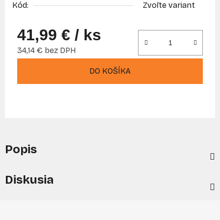
Kód:
Zvoľte variant
41,99 €
/ ks
34,14 € bez DPH
Jednotková cena:
DO KOŠÍKA
Popis
Diskusia
Z
á