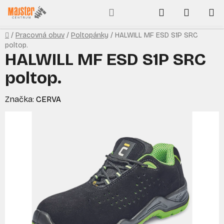
Prejsť
Hľadať
NÁKUP
na
obsah
KOŠÍK
Domov
/
Pracovná obuv
/
Poltopánky
/
HALWILL MF ESD S1P SRC
poltop.
HALWILL MF ESD S1P SRC
poltop.
Značka:
CERVA