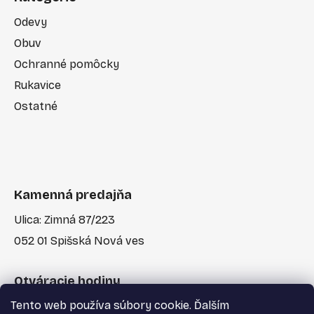
Odevy
Obuv
Ochranné pomôcky
Rukavice
Ostatné
Kamenná predajňa
Ulica: Zimná 87/223
052 01 Spišská Nová ves
Otváracie hodiny
Tento web používa súbory cookie. Ďalším
Po-Pia: 7:30 - 17:00