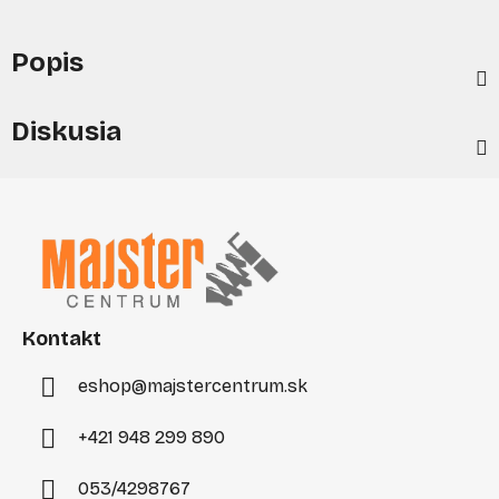
Popis
Diskusia
Z
á
p
ä
t
i
Kontakt
e
eshop
@
majstercentrum.sk
+421 948 299 890
053/4298767