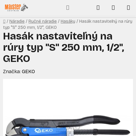
Prejsť
Hľadať
NÁKUP
na
obsah
KOŠÍK
Domov
/
Náradie
/
Ručné náradie
/
Hasáky
/
Hasák nastaviteľný na rúry
typ "S" 250 mm, 1/2", GEKO
Hasák nastaviteľný na
rúry typ "S" 250 mm, 1/2",
GEKO
Značka:
GEKO