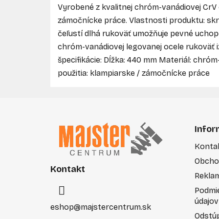
Vyrobené z kvalitnej chróm-vanádiovej CrV 
zámočnícke práce. Vlastnosti produktu: sk
čeľustí dlhá rukoväť umožňuje pevné uchope
chróm-vanádiovej legovanej ocele rukoväť
špecifikácie: Dĺžka: 440 mm Materiál: chróm-
použitia: klampiarske / zámočnícke práce
Z
á
Infor
p
Konta
ä
Obcho
t
Kontakt
i
Rekla
e
Podmi
údajov
eshop
@
majstercentrum.sk
Odstúp