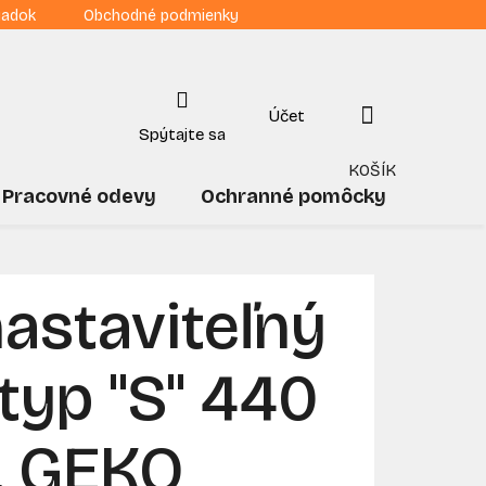
iadok
Obchodné podmienky
NÁKUPNÝ
KOŠÍK
Pracovné odevy
Ochranné pomôcky
Drogé
astaviteľný
 typ "S" 440
", GEKO