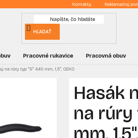
Kontakty
Reklamačný por
HĽADAŤ
obuv
Pracovné rukavice
Pracovná obuv
ný na rúry typ "S" 440 mm, 1,5", GEKO
Hasák n
na rúry
mm, 1,5