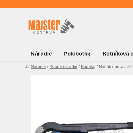
Prejsť
na
obsah
Náradie
Polobotky
Kotníková 
Domov
/
Náradie
/
Ručné náradie
/
Hasáky
/
Hasák nastaviteľ