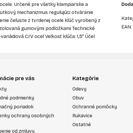
ocele. Určené pre všetky klampiarske a
Doda
rutkový mechanizmus regulujúci otváranie
Kate
nie čeľuste z tvrdenej ocele kľúč vyrobený z
EAN
 izolovaná gumovými podložkami Technické
vanádiová CrV oceľ Veľkosť kľúča: 1,5" Účel
mácie pre vás
Kategórie
kty
Odevy
dné podmienky
Obuv
mačný poriadok
Ochranné pomôcky
enky ochrany osobných
Rukavice
Ostatné
enie od zmluvy