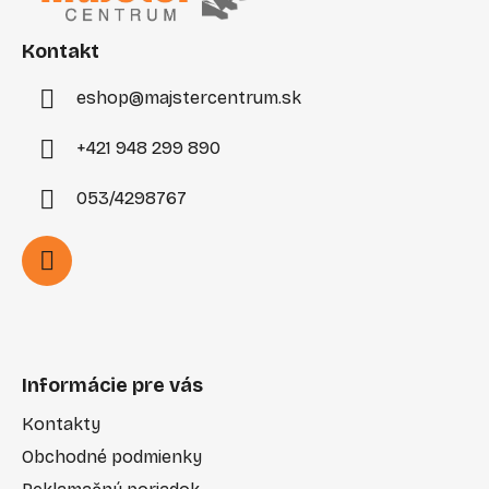
t
i
Kontakt
e
eshop
@
majstercentrum.sk
+421 948 299 890
053/4298767
Informácie pre vás
Kontakty
Obchodné podmienky