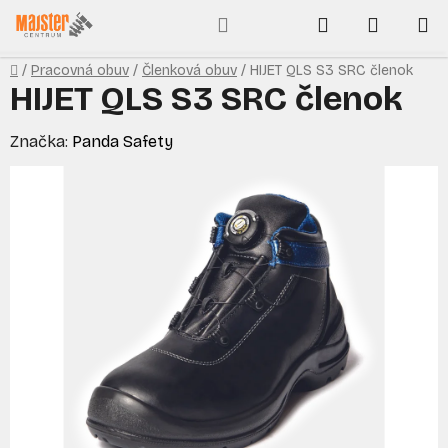
Prejsť
Hľadať
NÁKUP
na
obsah
KOŠÍK
Domov
/
Pracovná obuv
/
Členková obuv
/
HIJET QLS S3 SRC členok
HIJET QLS S3 SRC členok
Značka:
Panda Safety