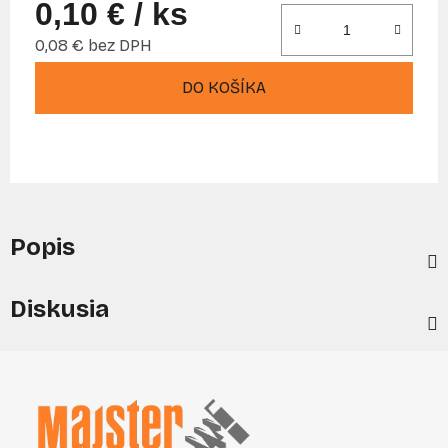
0,10 €
/ ks
0,08 € bez DPH
Jednotková cena:
DO KOŠÍKA
Popis
Diskusia
Z
á
p
ä