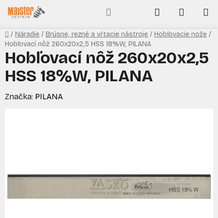
Prejsť
Hľadať
NÁKUP
na
obsah
KOŠÍK
Domov
/
Náradie
/
Brúsne, rezné a vŕtacie nástroje
/
Hobľovacie nože
/
Hobľovací nôž 260x20x2,5 HSS 18%W, PILANA
Hobľovací nôž 260x20x2,5
HSS 18%W, PILANA
Značka:
PILANA