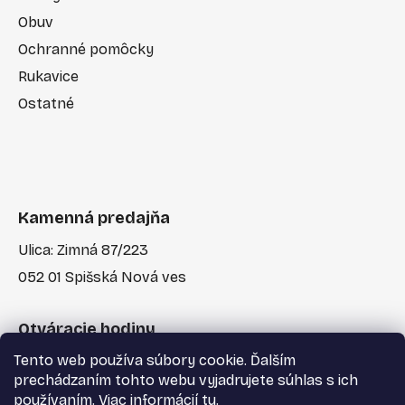
Obuv
Ochranné pomôcky
Rukavice
Ostatné
Kamenná predajňa
Ulica: Zimná 87/223
052 01 Spišská Nová ves
Otváracie hodiny
Tento web používa súbory cookie. Ďalším
Po-Pia: 7:30 - 17:00
prechádzaním tohto webu vyjadrujete súhlas s ich
používaním. Viac informácií
tu
.