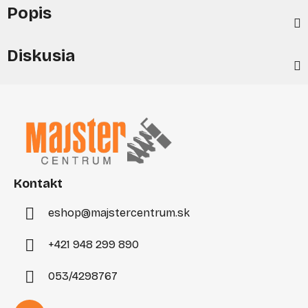
Popis
Diskusia
Z
á
p
ä
t
i
Kontakt
e
eshop
@
majstercentrum.sk
+421 948 299 890
053/4298767