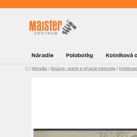
Prejsť
na
obsah
Náradie
Polobotky
Kotníková 
Domov
/
Náradie
/
Brúsne, rezné a vŕtacie nástroje
/
Hobľovac