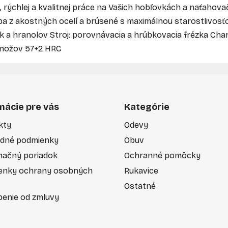
 rýchlej a kvalitnej práce na Vašich hobľovkách a naťahov
a z akostných ocelí a brúsené s maximálnou starostlivosťou t
ek a hranolov Stroj: porovnávacia a hrúbkovacia frézka Cha
 nožov 57+2 HRC
mácie pre vás
Kategórie
kty
Odevy
dné podmienky
Obuv
mačný poriadok
Ochranné pomôcky
enky ochrany osobných
Rukavice
Ostatné
enie od zmluvy