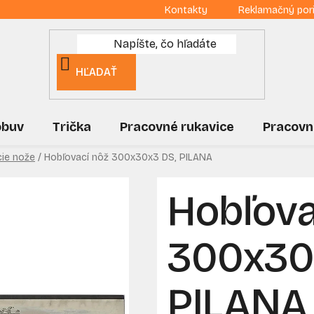
Kontakty
Reklamačný por
HĽADAŤ
obuv
Trička
Pracovné rukavice
Pracovn
ie nože
/
Hobľovací nôž 300x30x3 DS, PILANA
Hobľova
300x30
PILANA