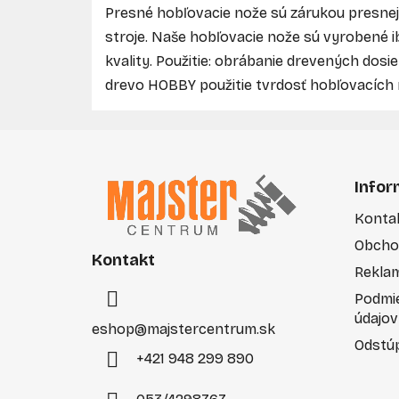
Presné hobľovacie nože sú zárukou presnej,
stroje. Naše hobľovacie nože sú vyrobené ib
kvality. Použitie: obrábanie drevených dosi
drevo HOBBY použitie tvrdosť hobľovacích
Z
á
Infor
p
Konta
ä
Obcho
t
Kontakt
i
Rekla
e
Podmi
údajov
eshop
@
majstercentrum.sk
Odstúp
+421 948 299 890