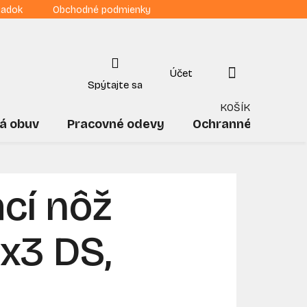
iadok
Obchodné podmienky
NÁKUPNÝ
KOŠÍK
á obuv
Pracovné odevy
Ochranné pomôck
cí nôž
x3 DS,