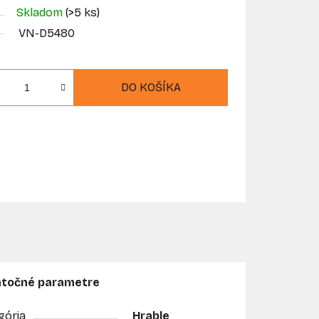
Skladom
(>5 ks)
VN-D5480
DO KOŠÍKA
točné parametre
gória
Hrable