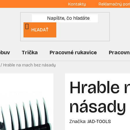
Kontakty
Reklamačný por
HĽADAŤ
obuv
Trička
Pracovné rukavice
Pracovn
/
Hrable na mach bez násady
Hrable 
násady
Značka:
JAD-TOOLS