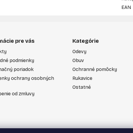
EAN
mácie pre vás
Kategórie
kty
Odevy
dné podmienky
Obuv
mačný poriadok
Ochranné pomôcky
enky ochrany osobných
Rukavice
Ostatné
enie od zmluvy