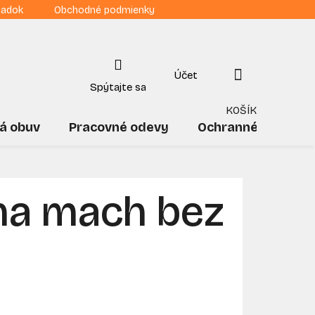
iadok
Obchodné podmienky
NÁKUPNÝ
KOŠÍK
á obuv
Pracovné odevy
Ochranné pomôck
na mach bez