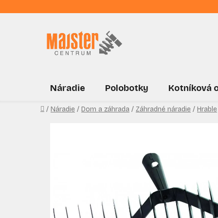
Prejsť
na
obsah
Náradie
Polobotky
Kotníková 
Domov
/
Náradie
/
Dom a záhrada
/
Záhradné náradie
/
Hrable