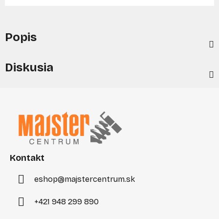
Popis
Diskusia
Z
á
p
ä
t
i
Kontakt
e
eshop
@
majstercentrum.sk
+421 948 299 890