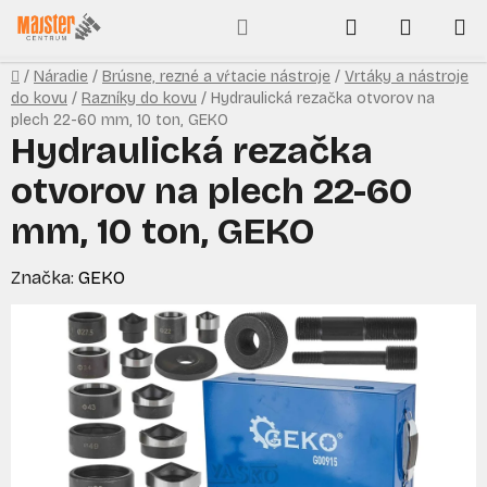
Prejsť
Hľadať
NÁKUP
na
obsah
KOŠÍK
Domov
/
Náradie
/
Brúsne, rezné a vŕtacie nástroje
/
Vrtáky a nástroje
do kovu
/
Razníky do kovu
/
Hydraulická rezačka otvorov na
plech 22-60 mm, 10 ton, GEKO
Hydraulická rezačka
otvorov na plech 22-60
mm, 10 ton, GEKO
Značka:
GEKO