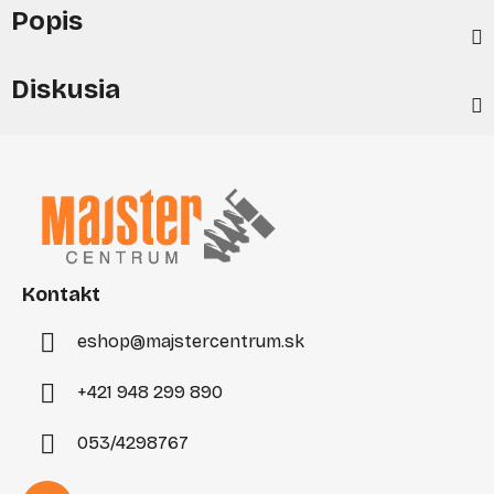
Popis
Diskusia
Z
á
p
ä
t
i
Kontakt
e
eshop
@
majstercentrum.sk
+421 948 299 890
053/4298767