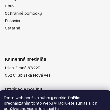
Obuv
Ochranné pomôcky
Rukavice
Ostatné
Kamenná predajňa
Ulica: Zimná 87/223
052 01 Spišská Nová ves
Otváracie hodiny
Tento web používa súbory cookie. Ďalším
Po-Pia: 7:30 - 17:00
prechádzaním tohto webu vyjadrujete súhlas s ich
používaním. Viac informácií
tu
.