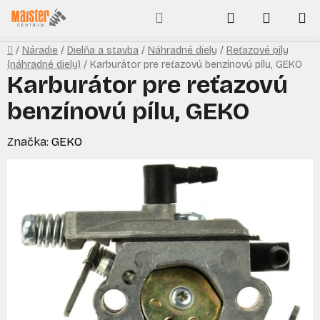
Prejsť
Hľadať
NÁKUP
na
obsah
KOŠÍK
Domov
/
Náradie
/
Dielňa a stavba
/
Náhradné diely
/
Reťazové píly
(náhradné diely)
/
Karburátor pre reťazovú benzínovú pílu, GEKO
Karburátor pre reťazovú
benzínovú pílu, GEKO
Značka:
GEKO