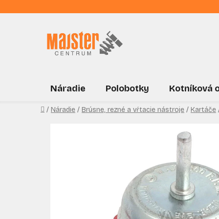
Prejsť
na
obsah
Náradie
Polobotky
Kotníková 
Domov
/
Náradie
/
Brúsne, rezné a vŕtacie nástroje
/
Kartáče