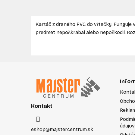
Kartáč z drsného PVC do vŕtačky. Funguje vš
predmet nepoškrabal alebo nepoškodil. Ro
Z
á
Infor
p
Konta
ä
Obcho
t
Kontakt
i
Rekla
e
Podmi
údajov
eshop
@
majstercentrum.sk
Odstúp