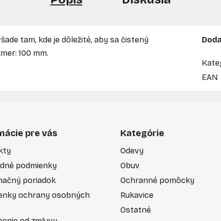
ade tam, kde je dôležité, aby sa čistený
Doda
zmer: 100 mm.
Kate
EAN
mácie pre vás
Kategórie
kty
Odevy
dné podmienky
Obuv
mačný poriadok
Ochranné pomôcky
enky ochrany osobných
Rukavice
Ostatné
enie od zmluvy