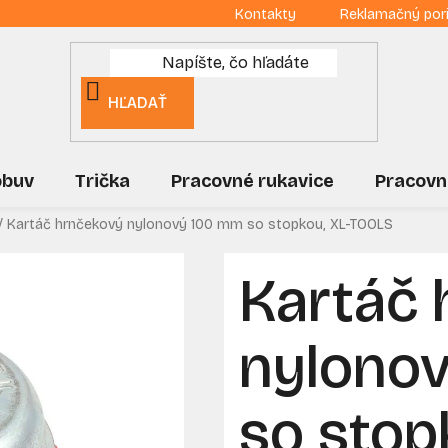
Kontakty
Reklamačný por
HĽADAŤ
obuv
Trička
Pracovné rukavice
Pracovn
/
Kartáč hrnčekový nylonový 100 mm so stopkou, XL-TOOLS
Kartáč 
nylono
so stop