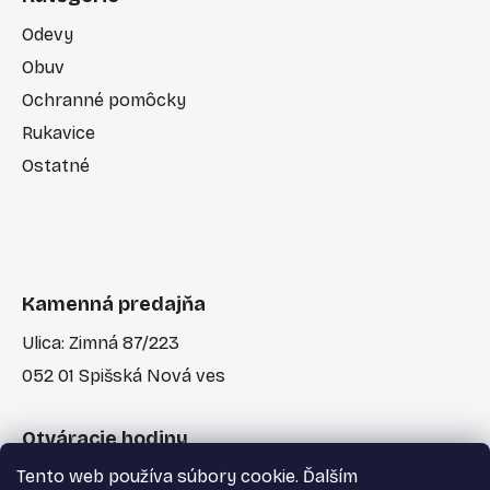
Odevy
Obuv
Ochranné pomôcky
Rukavice
Ostatné
Kamenná predajňa
Ulica: Zimná 87/223
052 01 Spišská Nová ves
Otváracie hodiny
Tento web používa súbory cookie. Ďalším
Po-Pia: 7:30 - 17:00