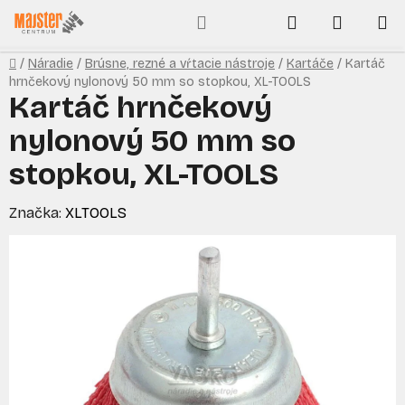
Prejsť
Hľadať
NÁKUP
na
obsah
KOŠÍK
Domov
/
Náradie
/
Brúsne, rezné a vŕtacie nástroje
/
Kartáče
/
Kartáč
hrnčekový nylonový 50 mm so stopkou, XL-TOOLS
Kartáč hrnčekový
nylonový 50 mm so
stopkou, XL-TOOLS
Značka:
XLTOOLS