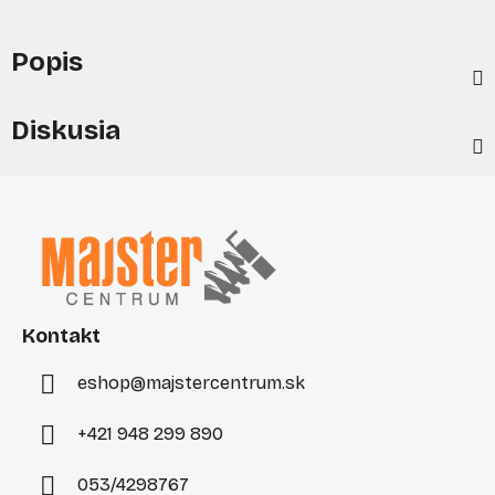
Popis
Diskusia
Z
á
p
ä
t
i
Kontakt
e
eshop
@
majstercentrum.sk
+421 948 299 890
053/4298767