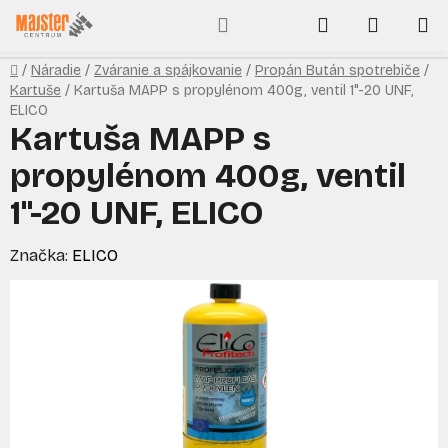
Prejsť
Hľadať
NÁKUP
na
obsah
KOŠÍK
Domov
/
Náradie
/
Zváranie a spájkovanie
/
Propán Bután spotrebiče
/
Kartuše
/
Kartuša MAPP s propylénom 400g, ventil 1"-20 UNF,
ELICO
Kartuša MAPP s
propylénom 400g, ventil
1"-20 UNF, ELICO
Značka:
ELICO