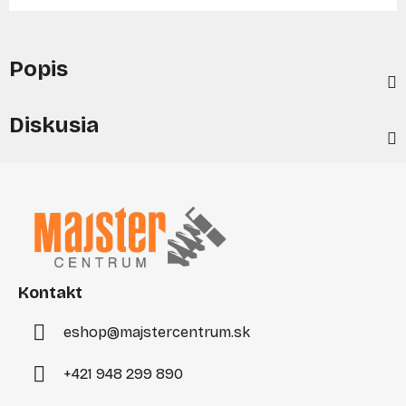
Popis
Diskusia
Z
á
p
ä
t
i
Kontakt
e
eshop
@
majstercentrum.sk
+421 948 299 890