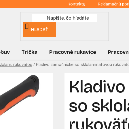
Kontakty
Reklamačný por
HĽADAŤ
obuv
Trička
Pracovné rukavice
Pracovn
lolam. rukoväťou
/
Kladivo zámočnícke so sklolaminátovou rukoväť
Kladivo
so sklo
rukoväť