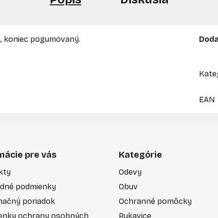
m, koniec pogumovaný.
Doda
Kate
EAN
mácie pre vás
Kategórie
kty
Odevy
dné podmienky
Obuv
mačný poriadok
Ochranné pomôcky
enky ochrany osobných
Rukavice