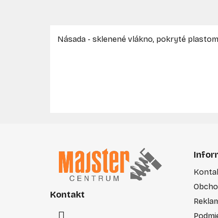
Násada - sklenené vlákno, pokryté plasto
Z
á
Infor
p
Konta
ä
Obcho
t
Kontakt
i
Rekla
e
Podmi