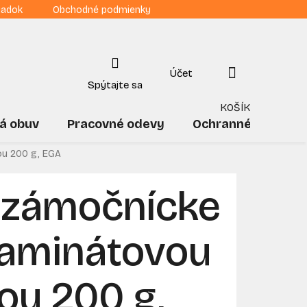
iadok
Obchodné podmienky
NÁKUPNÝ
KOŠÍK
á obuv
Pracovné odevy
Ochranné pomôck
ou 200 g, EGA
 zámočnícke
laminátovou
ou 200 g,