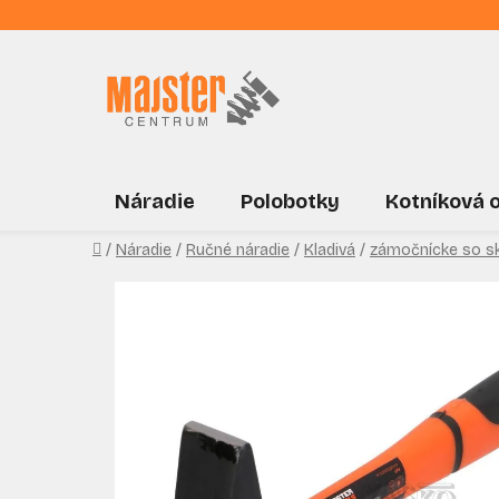
Prejsť
na
obsah
Náradie
Polobotky
Kotníková 
Domov
/
Náradie
/
Ručné náradie
/
Kladivá
/
zámočnícke so sk