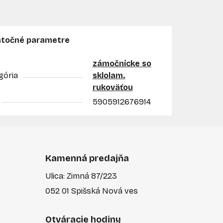
točné parametre
zámočnícke so
gória
sklolam.
rukoväťou
5905912676914
Kamenná predajňa
Ulica: Zimná 87/223
052 01 Spišská Nová ves
Otváracie hodiny