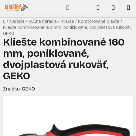
Prejsť
Hľadať
NÁKUP
na
obsah
KOŠÍK
Domov
/
Náradie
/
Ručné náradie
/
Kliešte
/
Kombinované kliešte
/
Kliešte kombinované 160 mm, poniklované, dvojplastová rukoväť,
GEKO
Kliešte kombinované 160
mm, poniklované,
dvojplastová rukoväť,
GEKO
Značka:
GEKO