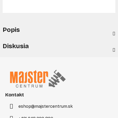
Popis
Diskusia
Z
á
p
ä
t
i
Kontakt
e
eshop
@
majstercentrum.sk