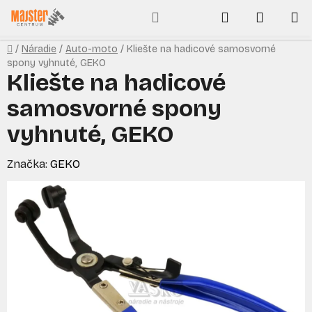
Prejsť
Hľadať
NÁKUP
na
obsah
KOŠÍK
Domov
/
Náradie
/
Auto-moto
/
Kliešte na hadicové samosvorné
spony vyhnuté, GEKO
Kliešte na hadicové
samosvorné spony
vyhnuté, GEKO
Značka:
GEKO