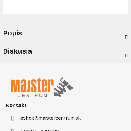
Popis
Diskusia
Z
á
p
ä
t
i
Kontakt
e
eshop
@
majstercentrum.sk