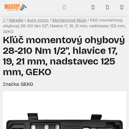
Prejsť
Hľadať
NÁKUP
na
obsah
KOŠÍK
Domov
/
Náradie
/
Auto-moto
/
Momentové kľúče
/
Kľúč momentový
ohybový 28-210 Nm 1/2", hlavice 17, 19, 21 mm, nadstavec 125 mm,
GEKO
Kľúč momentový ohybový
28-210 Nm 1/2", hlavice 17,
19, 21 mm, nadstavec 125
mm, GEKO
Značka:
GEKO