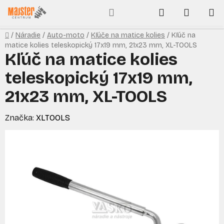
Prejsť
Hľadať
NÁKUP
na
obsah
KOŠÍK
Domov
/
Náradie
/
Auto-moto
/
Kľúče na matice kolies
/
Kľúč na
matice kolies teleskopický 17x19 mm, 21x23 mm, XL-TOOLS
Kľúč na matice kolies
teleskopický 17x19 mm,
21x23 mm, XL-TOOLS
Značka:
XLTOOLS