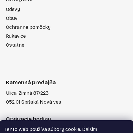
Odevy
Obuv
Ochranné pomôcky
Rukavice
Ostatné
Kamenná predajňa
Ulica: Zimná 87/223
052 01 Spišská Nová ves
Otváracie hodiny
Tento web používa súbory cookie. Ďalším
Po-Pia: 7:30 - 17:00