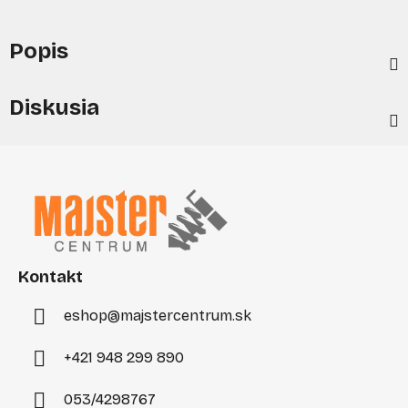
Popis
Diskusia
Z
á
p
ä
t
i
Kontakt
e
eshop
@
majstercentrum.sk
+421 948 299 890
053/4298767