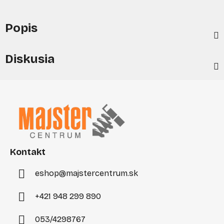
Popis
Diskusia
Z
á
p
ä
t
i
Kontakt
e
eshop
@
majstercentrum.sk
+421 948 299 890
053/4298767