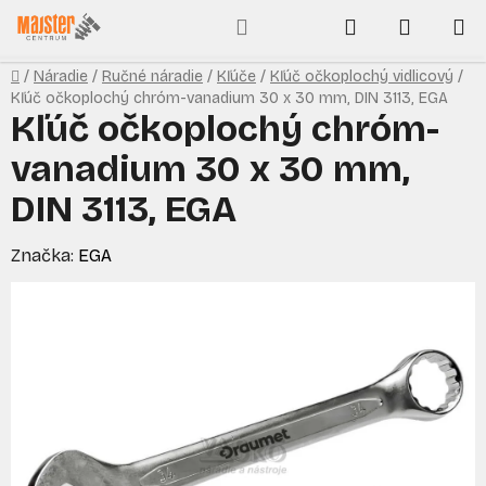
Prejsť
Hľadať
NÁKUP
na
obsah
KOŠÍK
Domov
/
Náradie
/
Ručné náradie
/
Kľúče
/
Kľúč očkoplochý vidlicový
/
Kľúč očkoplochý chróm-vanadium 30 x 30 mm, DIN 3113, EGA
Kľúč očkoplochý chróm-
vanadium 30 x 30 mm,
DIN 3113, EGA
Značka:
EGA