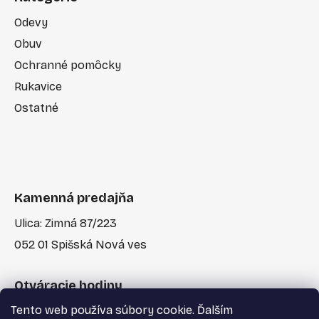
Odevy
Obuv
Ochranné pomôcky
Rukavice
Ostatné
Kamenná predajňa
Ulica: Zimná 87/223
052 01 Spišská Nová ves
Otváracie hodiny
Tento web používa súbory cookie. Ďalším
Po-Pia: 7:30 - 17:00