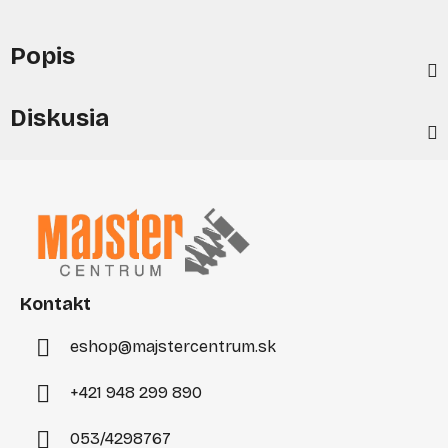
Popis
Diskusia
Z
á
p
ä
t
i
Kontakt
e
eshop
@
majstercentrum.sk
+421 948 299 890
053/4298767