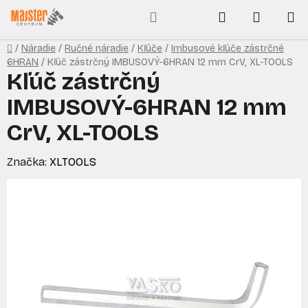
Prejsť
Hľadať
NÁKUP
na
obsah
KOŠÍK
Domov
/
Náradie
/
Ručné náradie
/
Kľúče
/
Imbusové kľúče zástrčné
6HRAN
/
Kľúč zástrčný IMBUSOVÝ-6HRAN 12 mm CrV, XL-TOOLS
Kľúč zástrčný
IMBUSOVÝ-6HRAN 12 mm
CrV, XL-TOOLS
Značka:
XLTOOLS