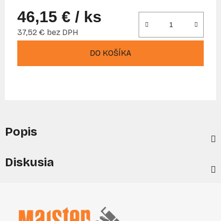
46,15 €
/ ks
37,52 € bez DPH
Jednotková cena:
DO KOŠÍKA
Popis
Diskusia
Z
á
p