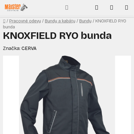
Prejsť
Hľadať
NÁKUP
na
obsah
KOŠÍK
Domov
/
Pracovné odevy
/
Bundy a kabáty
/
Bundy
/
KNOXFIELD RYO
bunda
KNOXFIELD RYO bunda
Značka:
CERVA