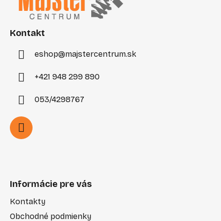
ä
t
i
Kontakt
e
eshop
@
majstercentrum.sk
+421 948 299 890
053/4298767
Informácie pre vás
Kontakty
Obchodné podmienky