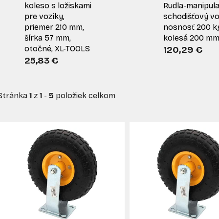
koleso s ložiskami
Rudla-manipul
pre vozíky,
schodišťový vo
priemer 210 mm,
nosnosť 200 k
šírka 57 mm,
kolesá 200 m
otočné, XL-TOOLS
120,29 €
25,83 €
Stránka
1
z
1
-
5
položiek celkom
V
ý
p
s
p
r
o