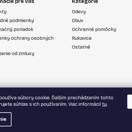
mácie pre vás
Kategórie
r
v
kty
Odevy
k
dné podmienky
Obuv
y
v
mačný poriadok
Ochranné pomôcky
ý
enky ochrany osobných
Rukavice
p
Ostatné
i
enie od zmluvy
s
u
používa súbory cookie. Ďalším prechádzaním tohto
ujete súhlas s ich používaním. Viac informácií
tu
.
nie
tky práva vyhradené.