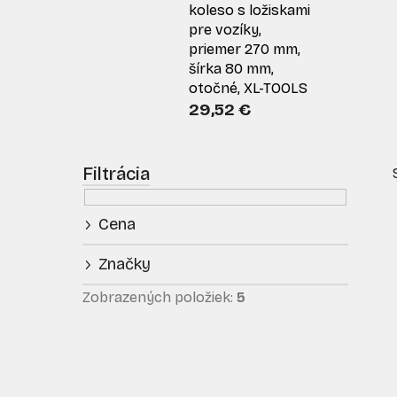
koleso s ložiskami
pre vozíky,
priemer 270 mm,
šírka 80 mm,
otočné, XL-TOOLS
29,52 €
B
o
č
Cena
n
ý
Značky
p
i
a
Zobrazených položiek:
5
n
e
l