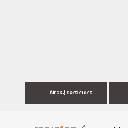
Široký sortiment
Z
á