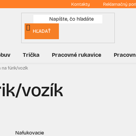
Kontakty
Reklamačný por
HĽADAŤ
obuv
Trička
Pracovné rukavice
Pracovn
 na fúrik/vozík
ik/vozík
Nafukovacie