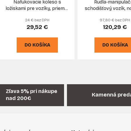
Nafukovacie koleso s
Rudla-manipulač
ložiskami pre vozíky, priemer
schodišťový vozík, 
270 mm, šírka 80 mm,
200 kg, kolesá 20
24 € bez DPH
97,80 € bez DPH
otočné, XL-TOOLS
29,52 €
120,29 €
DO KOŠÍKA
DO KOŠÍKA
O
v
l
á
Zľava 5% pri nákupe
Kamenná pred
d
nad 200€
a
c
i
e
p