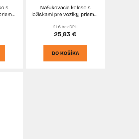
u
so s
Nafukovacie koleso s
k
 priemer
ložiskami pre vozíky, priemer
t
 pevné,
210 mm, šírka 57 mm, otočné,
21 € bez DPH
XL-TOOLS
o
25,83 €
v
DO KOŠÍKA