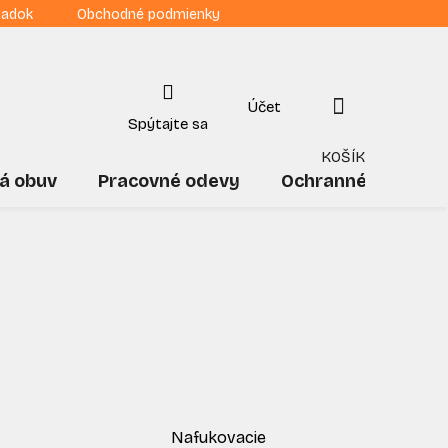
iadok
Obchodné podmienky
NÁKUPNÝ
KOŠÍK
á obuv
Pracovné odevy
Ochranné pomôck
Nafukovacie