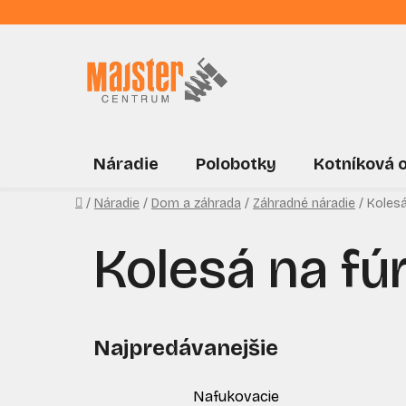
Prejsť
na
obsah
Náradie
Polobotky
Kotníková 
Domov
/
Náradie
/
Dom a záhrada
/
Záhradné náradie
/
Kolesá
Kolesá na fúr
Najpredávanejšie
Nafukovacie