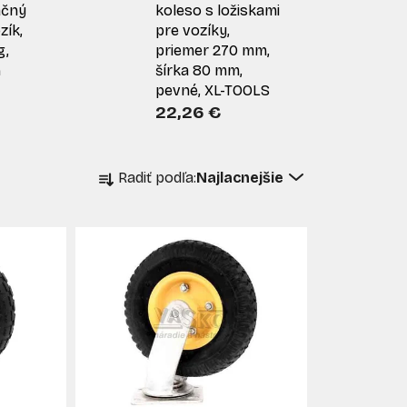
ačný
koleso s ložiskami
zík,
pre vozíky,
g,
priemer 270 mm,
m
šírka 80 mm,
pevné, XL-TOOLS
22,26 €
R
Radiť podľa:
Najlacnejšie
a
d
e
n
i
e
p
r
o
d