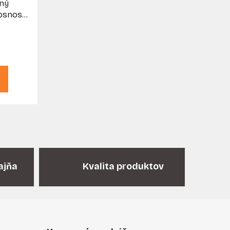
ný
nosnosť
0 mm
ajňa
Kvalita produktov