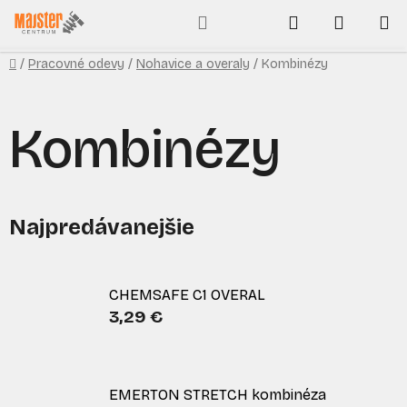
Prejsť
Hľadať
NÁKUP
na
obsah
KOŠÍK
Domov
/
Pracovné odevy
/
Nohavice a overaly
/
Kombinézy
Kombinézy
Najpredávanejšie
CHEMSAFE C1 OVERAL
3,29 €
EMERTON STRETCH kombinéza