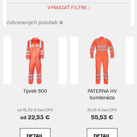
VYMAZAŤ FILTRE
Zobrazených položiek:
6
V
ý
p
i
s
p
r
Tyvek 500
PATERNA HV
o
kombinéza
d
u
od 18,32 € bez DPH
45,15 € bez DPH
k
22,53 €
55,53 €
od
t
o
DETAIL
DETAIL