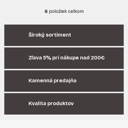
6
položiek celkom
O
v
l
á
Široký sortiment
d
a
c
i
Zľava 5% pri nákupe nad 200€
e
p
r
Kamenná predajňa
v
k
y
v
Kvalita produktov
ý
p
i
Z
s