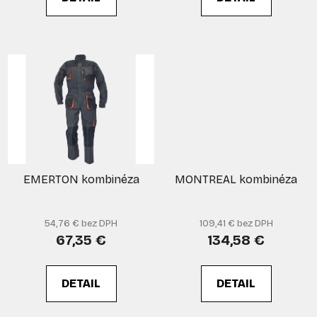
v
EMERTON kombinéza
MONTREAL kombinéza
54,76 € bez DPH
109,41 € bez DPH
67,35 €
134,58 €
DETAIL
DETAIL