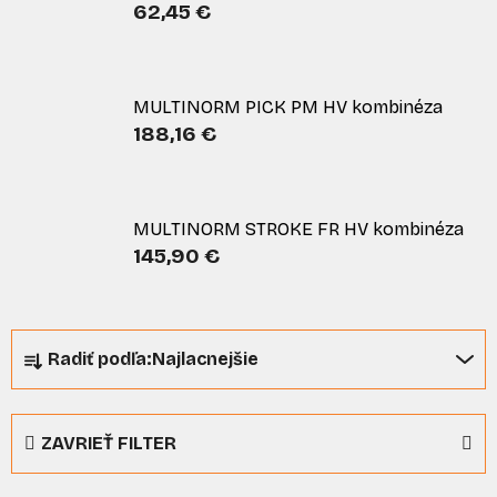
62,45 €
MULTINORM PICK PM HV kombinéza
188,16 €
MULTINORM STROKE FR HV kombinéza
145,90 €
R
Radiť podľa:
Najlacnejšie
a
d
e
ZAVRIEŤ FILTER
n
i