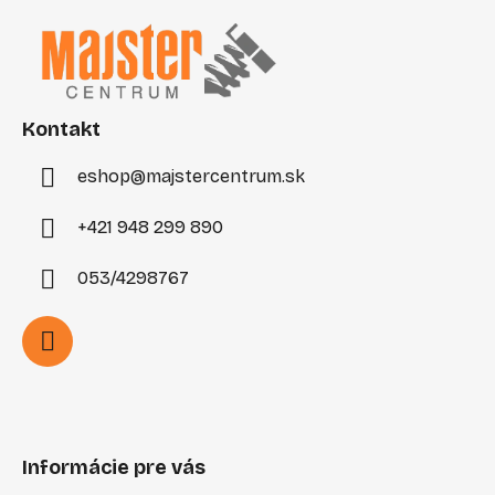
á
u
p
ä
t
i
Kontakt
e
eshop
@
majstercentrum.sk
+421 948 299 890
053/4298767
Informácie pre vás