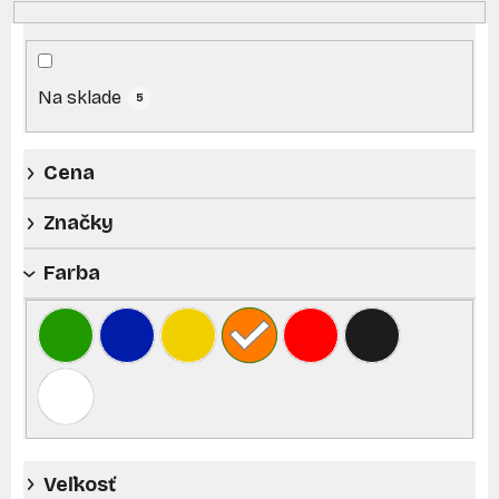
e
p
r
Na sklade
o
5
d
u
Cena
k
t
Značky
o
Farba
v
Veľkosť