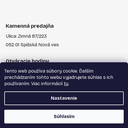
Kamenná predajňa
Ulica: Zimná 87/223
052 01 Spišská Nová ves
Otváracie hodiny
Tento web používa súbory cookie. Ďalším
Po-Pia: 7:30 - 17:00
prechádzaním tohto webu vyjadrujete súhlas s ich
používaním. Viac informácií
tu
.
Nastavenie
Vytvoril Shoptet
a
Adatelier
Súhlasím
Copyright 2026
Majster Centrum s.r.o.
. Všetky
práva vyhradené.