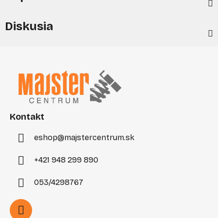
Diskusia
Z
á
p
ä
t
i
Kontakt
e
eshop
@
majstercentrum.sk
+421 948 299 890
053/4298767