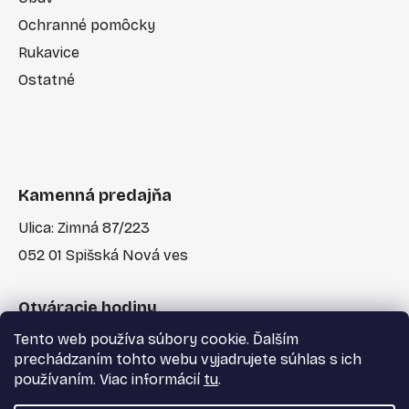
Ochranné pomôcky
Rukavice
Ostatné
Kamenná predajňa
Ulica: Zimná 87/223
052 01 Spišská Nová ves
Otváracie hodiny
Tento web používa súbory cookie. Ďalším
Po-Pia: 7:30 - 17:00
prechádzaním tohto webu vyjadrujete súhlas s ich
používaním. Viac informácií
tu
.