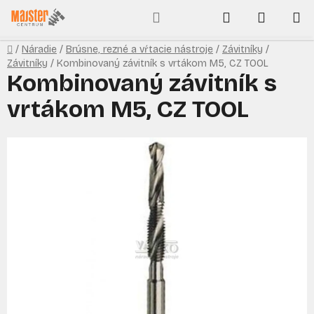
Prejsť
Hľadať
NÁKUP
na
obsah
KOŠÍK
Domov
/
Náradie
/
Brúsne, rezné a vŕtacie nástroje
/
Závitníky
/
Závitníky
/
Kombinovaný závitník s vrtákom M5, CZ TOOL
Kombinovaný závitník s
vrtákom M5, CZ TOOL