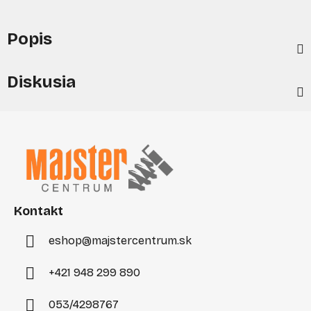
Popis
Diskusia
Z
á
p
ä
t
i
Kontakt
e
eshop
@
majstercentrum.sk
+421 948 299 890
053/4298767