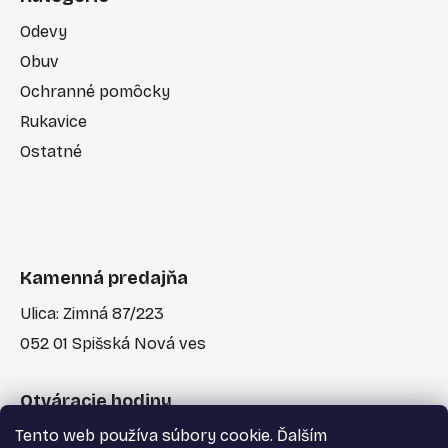
Odevy
Obuv
Ochranné pomôcky
Rukavice
Ostatné
Kamenná predajňa
Ulica: Zimná 87/223
052 01 Spišská Nová ves
Otváracie hodiny
Tento web používa súbory cookie. Ďalším
Po-Pia: 7:30 - 17:00