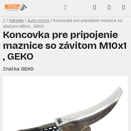
Prejsť
Hľadať
NÁKUP
na
obsah
KOŠÍK
Domov
/
Náradie
/
Auto-moto
/
Koncovka pre pripojenie maznice so
závitom M10x1 , GEKO
Koncovka pre pripojenie
maznice so závitom M10x1
, GEKO
Značka:
GEKO