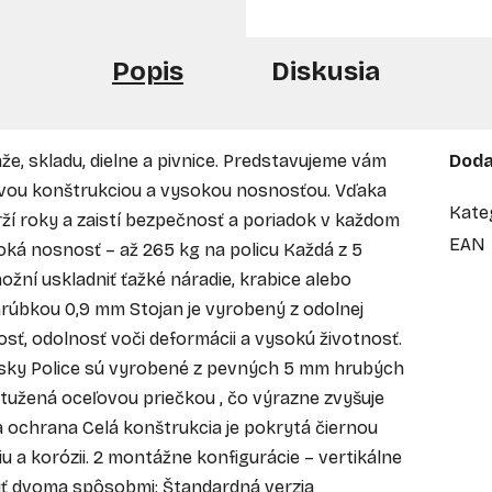
Popis
Diskusia
že, skladu, dielne a pivnice. Predstavujeme vám
Doda
ovou konštrukciou a vysokou nosnosťou. Vďaka
Kate
ží roky a zaistí bezpečnosť a poriadok v každom
EAN
oká nosnosť – až 265 kg na policu Každá z 5
ožní uskladniť ťažké náradie, krabice alebo
hrúbkou 0,9 mm Stojan je vyrobený z odolnej
sť, odolnosť voči deformácii a vysokú životnosť.
sky Police sú vyrobené z pevných 5 mm hrubých
tužená oceľovou priečkou , čo výrazne zvyšuje
 a ochrana Celá konštrukcia je pokrytá čiernou
 a korózii. 2 montážne konfigurácie – vertikálne
niť dvoma spôsobmi: Štandardná verzia