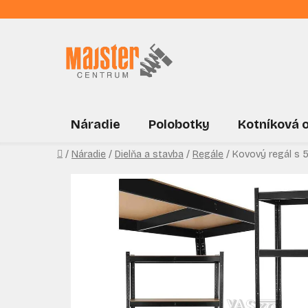
Prejsť
na
obsah
Náradie
Polobotky
Kotníková 
Domov
/
Náradie
/
Dielňa a stavba
/
Regále
/
Kovový regál s 