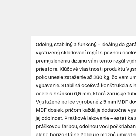
Odolný, stabilný a funkčný – ideálny do gará
vystužený skladovací regál s pevnou oceľ
premyslenému dizajnu vám tento regál vydr
priestore. Kľúčové vlastnosti produktu Vys
políc unesie zaťaženie až 280 kg, čo vám um
vybavenie. Stabilná oceľová konštrukcia s 
ocele s hrúbkou 0,9 mm, ktorá zaručuje tuho
Vystužené police vyrobené z 5 mm MDF do
MDF dosiek, pričom každá je dodatočne vys
jej odolnosť. Práškové lakovanie – estetika
práškovou farbou, odolnou voči poškriabaniu
alebo horizontálne Policu je možné umiest