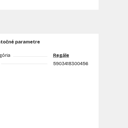
točné parametre
gória
Regále
5903418300456