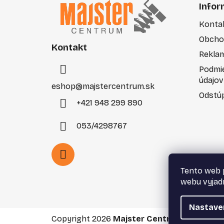
á
Infor
p
Konta
ä
Obcho
t
Kontakt
i
Rekla
e
Podmi
údajov
eshop
@
majstercentrum.sk
Odstúp
+421 948 299 890
053/4298767
Tento web 
webu vyjadr
Nastave
Copyright 2026
Majster Centrum s.r.o.
. Vše