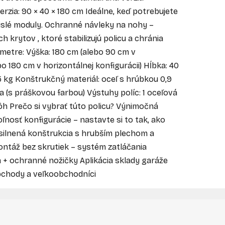
verzia: 90 × 40 × 180 cm Ideálne, keď potrebujete
vislé moduly. Ochranné návleky na nohy –
 krytov , ktoré stabilizujú policu a chránia
metre: Výška: 180 cm (alebo 90 cm v
bo 180 cm v horizontálnej konfigurácii) Hĺbka: 40
5 kg Konštrukčný materiál: oceľ s hrúbkou 0,9
 (s práškovou farbou) Výstuhy políc: 1 oceľová
nôh Prečo si vybrať túto policu? Výnimočná
oľnosť konfigurácie – nastavte si to tak, ako
silnená konštrukcia s hrubším plechom a
ntáž bez skrutiek – systém zatláčania
 + ochranné nožičky Aplikácia sklady garáže
bchody a veľkoobchodníci