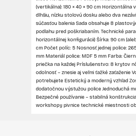
(vertikálna): 180 × 40 × 90 cm Horizontálna 
dlhšiu, nízku stolovú dosku alebo dva nezá
súčasťou balenia Sada obsahuje 8 plastových
podlahu pred poškriabaním. Technické para
horizontálnej konfigurácii) Šírka: 90 cm (ale
cm Počet políc: 5 Nosnosť jednej police: 26
mm Materiál police: MDF 5 mm Farba: Čierna
priečka na každej Príslušenstvo: 8 krytov 
odolnosť – znesie aj veľmi ťažké zaťaženie V
potrebujete Estetický a moderný vzhľad Zo
dodatočnou výstužou police Jednoduchá mo
Bezpečné používanie – stabilná konštrukcia
workshopy pivnice technické miestnosti o
Z