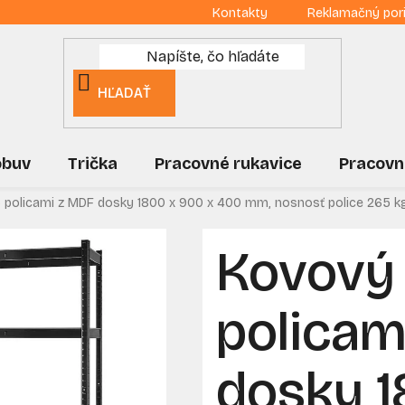
Kontakty
Reklamačný por
HĽADAŤ
obuv
Trička
Pracovné rukavice
Pracovn
5 policami z MDF dosky 1800 x 900 x 400 mm, nosnosť police 265 k
Kovový 
policam
dosky 1