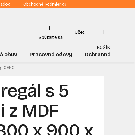
iadok
Obchodné podmienky
NÁKUPNÝ
KOŠÍK
á obuv
Pracovné odevy
Ochranné pomôck
g, GEKO
regál s 5
i z MDF
800 x 900 x