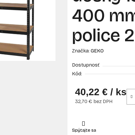
400 mm
police 
Značka:
GEKO
Dostupnosť
Kód:
40,22 €
/ ks
32,70 € bez DPH
Jednotková cena: