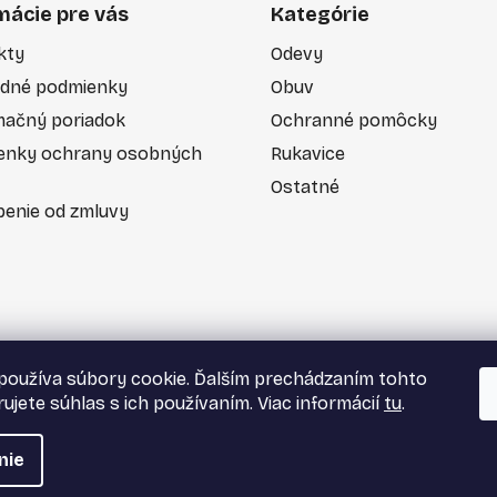
mácie pre vás
Kategórie
kty
Odevy
dné podmienky
Obuv
mačný poriadok
Ochranné pomôcky
enky ochrany osobných
Rukavice
Ostatné
enie od zmluvy
používa súbory cookie. Ďalším prechádzaním tohto
ujete súhlas s ich používaním. Viac informácií
tu
.
nie
tky práva vyhradené.