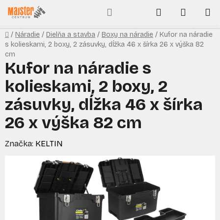
Prejsť
Hľadať
NÁKUP
na
obsah
KOŠÍK
Domov
/
Náradie
/
Dielňa a stavba
/
Boxy na náradie
/
Kufor na náradie
s kolieskami, 2 boxy, 2 zásuvky, dĺžka 46 x šírka 26 x výška 82
cm
Kufor na náradie s
kolieskami, 2 boxy, 2
zásuvky, dĺžka 46 x šírka
26 x výška 82 cm
Značka:
KELTIN