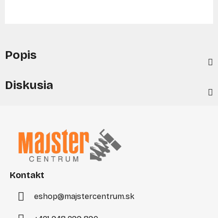
Popis
Diskusia
Z
á
p
ä
t
i
Kontakt
e
eshop
@
majstercentrum.sk