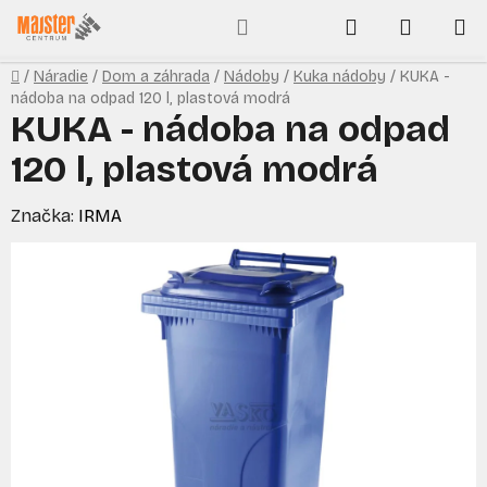
Prejsť
Hľadať
NÁKUP
na
obsah
KOŠÍK
Domov
/
Náradie
/
Dom a záhrada
/
Nádoby
/
Kuka nádoby
/
KUKA -
nádoba na odpad 120 l, plastová modrá
KUKA - nádoba na odpad
120 l, plastová modrá
Značka:
IRMA