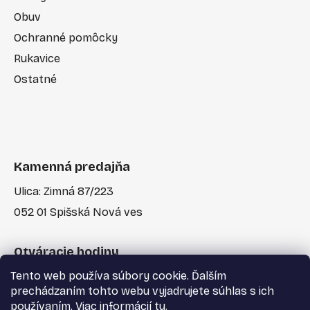
Obuv
Ochranné pomôcky
Rukavice
Ostatné
Kamenná predajňa
Ulica: Zimná 87/223
052 01 Spišská Nová ves
Otváracie hodiny
Tento web používa súbory cookie. Ďalším
Po-Pia: 7:30 - 17:00
prechádzaním tohto webu vyjadrujete súhlas s ich
používaním. Viac informácií
tu
.