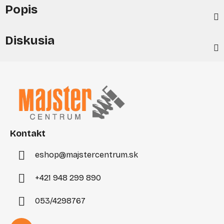
Popis
Diskusia
Z
á
p
ä
t
i
Kontakt
e
eshop
@
majstercentrum.sk
+421 948 299 890
053/4298767