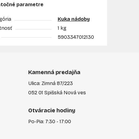
točné parametre
gória
Kuka nádoby
nosť
1 kg
5903347012130
Kamenná predajňa
Ulica: Zimná 87/223
052 01 Spišská Nová ves
Otváracie hodiny
Po-Pia: 7:30 - 17:00