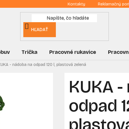
Kontakty
Reklamačný por
HĽADAŤ
obuv
Trička
Pracovné rukavice
Pracovn
UKA - nádoba na odpad 120 l, plastová zelená
KUKA -
odpad 12
plastov