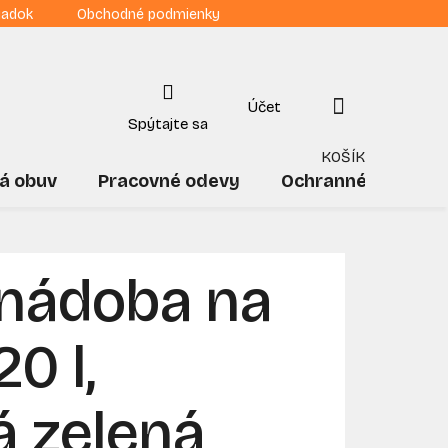
iadok
Obchodné podmienky
NÁKUPNÝ
KOŠÍK
á obuv
Pracovné odevy
Ochranné pomôck
 nádoba na
0 l,
á zelená