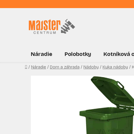
Prejsť
na
obsah
Náradie
Polobotky
Kotníková 
Domov
/
Náradie
/
Dom a záhrada
/
Nádoby
/
Kuka nádoby
/
K