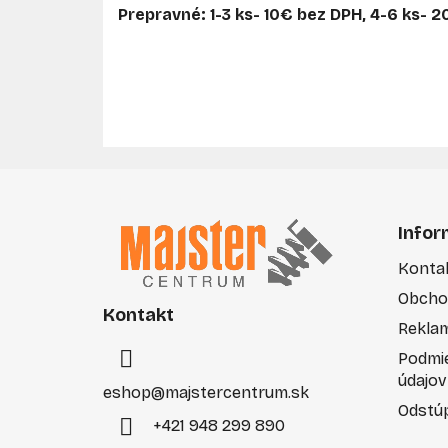
Prepravné: 1-3 ks- 10€ bez DPH, 4-6 ks- 
Z
á
Infor
p
Konta
ä
Obcho
t
Kontakt
i
Rekla
e
Podmi
údajov
eshop
@
majstercentrum.sk
Odstúp
+421 948 299 890