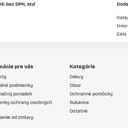
20€ bez DPH, atď
Doda
Kate
Hmot
EAN
mácie pre vás
Kategórie
kty
Odevy
dné podmienky
Obuv
mačný poriadok
Ochranné pomôcky
enky ochrany osobných
Rukavice
Ostatné
enie od zmluvy