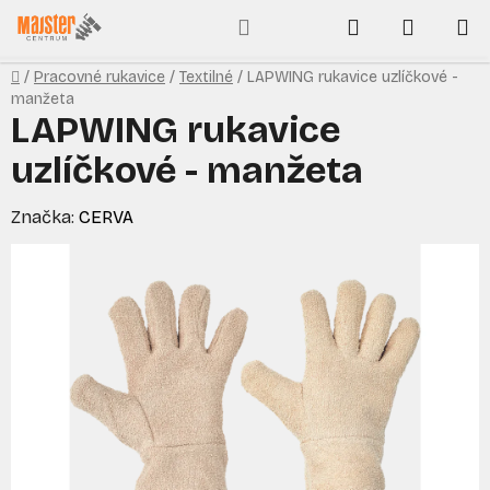
Prejsť
Hľadať
NÁKUP
na
obsah
KOŠÍK
Domov
/
Pracovné rukavice
/
Textilné
/
LAPWING rukavice uzlíčkové -
manžeta
LAPWING rukavice
uzlíčkové - manžeta
Značka:
CERVA