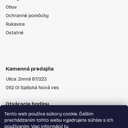
Obuv
Ochranné pomôcky
Rukavice
Ostatné
Kamenná predajňa
Ulica: Zimná 87/223
052 01 Spišská Nová ves
Otváracie hodiny
Tento web používa súbory cookie. Ďalším
Po-Pia: 7:30 - 17:00
prechádzaním tohto webu vyjadrujete súhlas s ich
používaním. Viac informácií
tu
.