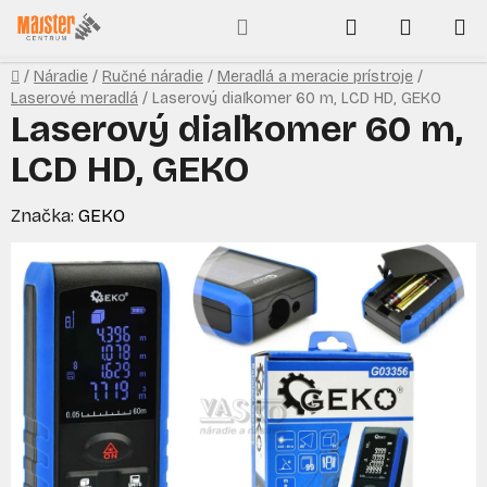
Prejsť
Hľadať
NÁKUP
na
obsah
KOŠÍK
Domov
/
Náradie
/
Ručné náradie
/
Meradlá a meracie prístroje
/
Laserové meradlá
/
Laserový diaľkomer 60 m, LCD HD, GEKO
Laserový diaľkomer 60 m,
LCD HD, GEKO
Značka:
GEKO