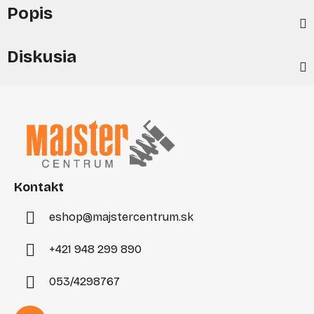
Popis
Diskusia
Z
á
p
ä
t
i
Kontakt
e
eshop
@
majstercentrum.sk
+421 948 299 890
053/4298767