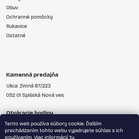
Obuv
Ochranné pomôcky
Rukavice
Ostatné
Kamenná predajňa
Ulica: Zimná 87/223
052 01 Spišská Nová ves
Otváracie hodiny
Tento web používa súbory cookie. Ďalším
Po-Pia: 7:30 - 17:00
prechádzaním tohto webu vyjadrujete súhlas s ich
používaním. Viac informácií
tu
.