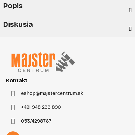
Popis
Diskusia
Z
á
p
ä
t
i
Kontakt
e
eshop
@
majstercentrum.sk
+421 948 299 890
053/4298767