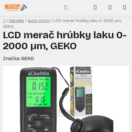
Prejsť
Hľadať
NÁKUP
na
obsah
KOŠÍK
Domov
/
Náradie
/
Auto-moto
/
LCD merač hrúbky laku 0-2000 µm,
GEKO
LCD merač hrúbky laku 0-
2000 µm, GEKO
Značka:
GEKO