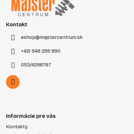
p
ä
t
i
Kontakt
e
eshop
@
majstercentrum.sk
+421 948 299 890
053/4298767
Informácie pre vás
Kontakty