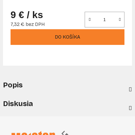
9 €
/ ks
7,32 € bez DPH
Jednotková cena:
DO KOŠÍKA
Popis
Diskusia
Z
á