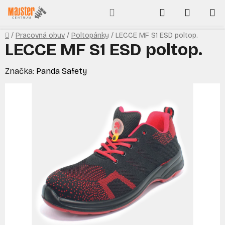
Prejsť
Hľadať
NÁKUP
na
obsah
KOŠÍK
Domov
/
Pracovná obuv
/
Poltopánky
/
LECCE MF S1 ESD poltop.
LECCE MF S1 ESD poltop.
Značka:
Panda Safety