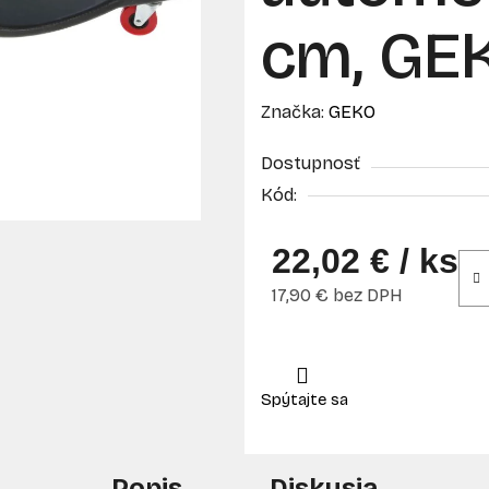
cm, GE
Značka:
GEKO
Dostupnosť
Kód:
22,02 €
/ ks
17,90 € bez DPH
Jednotková cena:
Popis
Diskusia