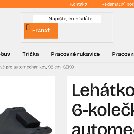
Kontakty
Reklamačný por
HĽADAŤ
obuv
Trička
Pracovné rukavice
Pracovn
vé pre automechanikov, 92 cm, GEKO
Lehátk
6-koleč
automec