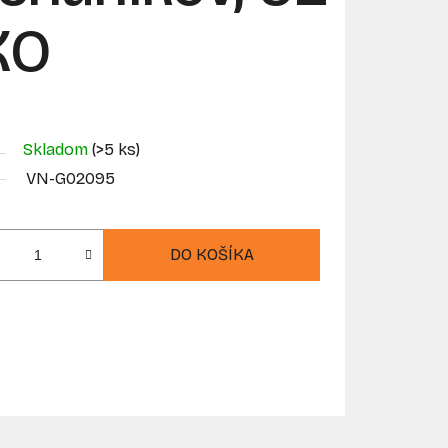
KO
Skladom
(>5 ks)
VN-G02095
DO KOŠÍKA