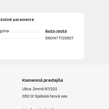
točné parametre
gória
Auto-moto
5901477135507
Kamenná predajňa
Ulica: Zimná 87/223
052 01 Spišská Nová ves