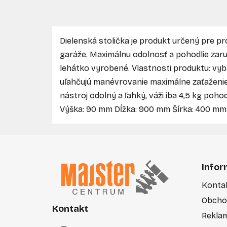
Dielenská stolička je produkt určený pre p
garáže. Maximálnu odolnosť a pohodlie zaruč
lehátko vyrobené. Vlastnosti produktu: vy
uľahčujú manévrovanie maximálne zaťaženie 
nástroj odolný a ľahký, váži iba 4,5 kg poho
Výška: 90 mm Dĺžka: 900 mm Šírka: 400 mm 
Z
á
Infor
p
Konta
ä
Obcho
t
Kontakt
i
Rekla