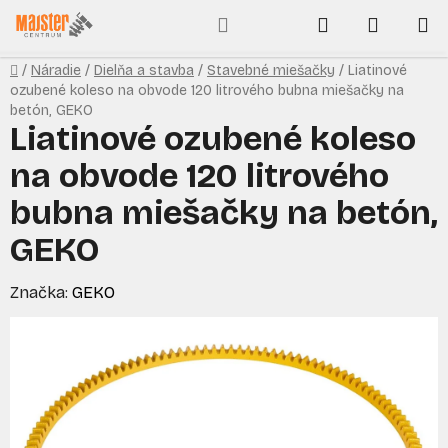
Prejsť
Hľadať
NÁKUP
na
obsah
KOŠÍK
Domov
/
Náradie
/
Dielňa a stavba
/
Stavebné miešačky
/
Liatinové
ozubené koleso na obvode 120 litrového bubna miešačky na
betón, GEKO
Liatinové ozubené koleso
na obvode 120 litrového
bubna miešačky na betón,
GEKO
Značka:
GEKO