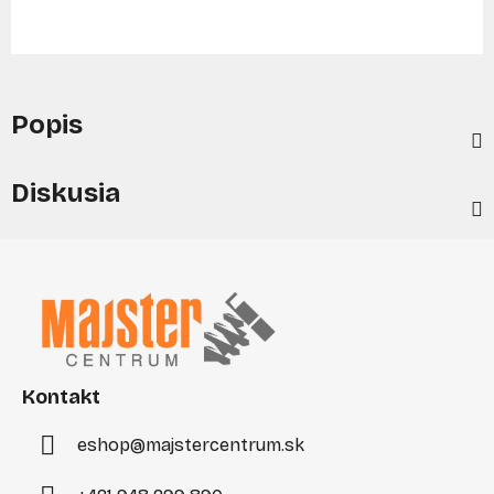
Popis
Diskusia
Z
á
p
ä
t
i
Kontakt
e
eshop
@
majstercentrum.sk