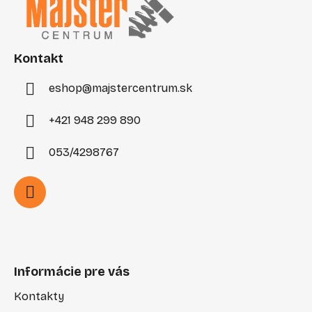
p
ä
t
i
Kontakt
e
eshop
@
majstercentrum.sk
+421 948 299 890
053/4298767
Informácie pre vás
Kontakty