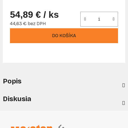
54,89 €
/ ks
44,63 € bez DPH
Jednotková cena:
DO KOŠÍKA
Popis
Diskusia
Z
á