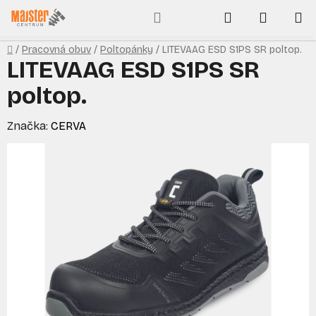
Prejsť
Hľadať
NÁKUP
na
obsah
KOŠÍK
Domov
/
Pracovná obuv
/
Poltopánky
/
LITEVAAG ESD S1PS SR poltop.
LITEVAAG ESD S1PS SR
poltop.
Značka:
CERVA