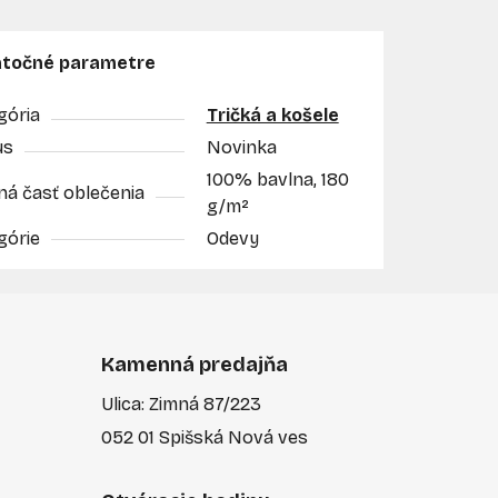
točné parametre
gória
Tričká a košele
us
Novinka
100% bavlna, 180
ná časť oblečenia
g/m²
górie
Odevy
Kamenná predajňa
Ulica: Zimná 87/223
052 01 Spišská Nová ves