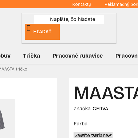
Kontakty
Reklamačný por
HĽADAŤ
obuv
Trička
Pracovné rukavice
Pracovn
MAASTA tričko
MAASTA
Značka:
CERVA
Farba