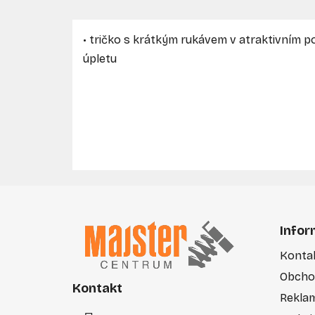
• tričko s krátkým rukávem v atraktivním p
úpletu
Z
á
Infor
p
Konta
ä
Obcho
t
Kontakt
i
Rekla