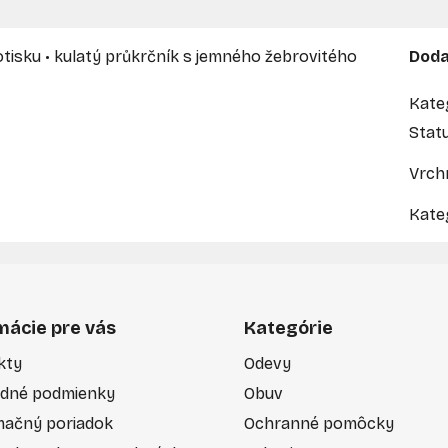
otisku • kulatý průkrčník s jemného žebrovitého
Doda
Kate
Stat
Vrch
Kate
mácie pre vás
Kategórie
kty
Odevy
dné podmienky
Obuv
mačný poriadok
Ochranné pomôcky