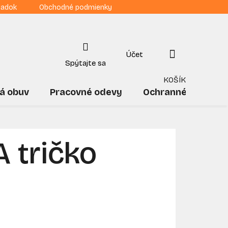
iadok
Obchodné podmienky
NÁKUPNÝ
KOŠÍK
á obuv
Pracovné odevy
Ochranné pomôck
 tričko