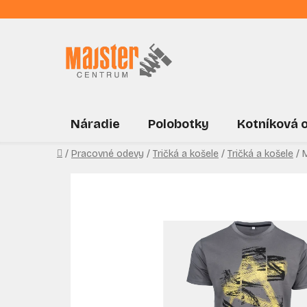
Prejsť
na
obsah
Náradie
Polobotky
Kotníková 
Domov
/
Pracovné odevy
/
Tričká a košele
/
Tričká a košele
/