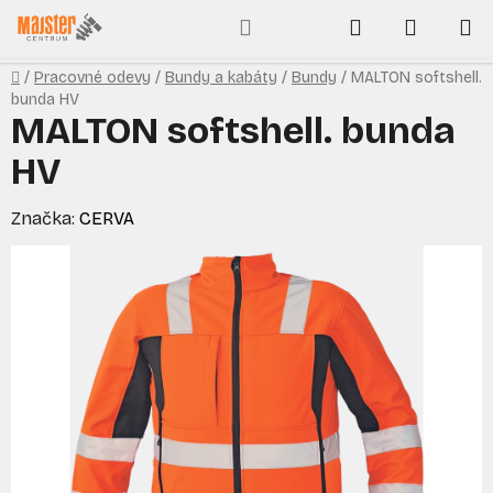
Prejsť
Hľadať
NÁKUP
na
obsah
KOŠÍK
Domov
/
Pracovné odevy
/
Bundy a kabáty
/
Bundy
/
MALTON softshell.
bunda HV
MALTON softshell. bunda
HV
Značka:
CERVA