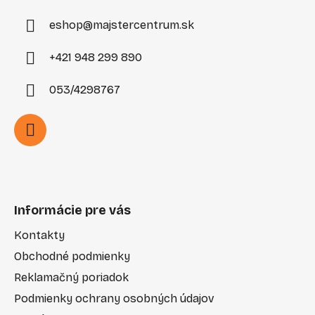
e
eshop
@
majstercentrum.sk
+421 948 299 890
053/4298767
Informácie pre vás
Kontakty
Obchodné podmienky
Reklamačný poriadok
Podmienky ochrany osobných údajov