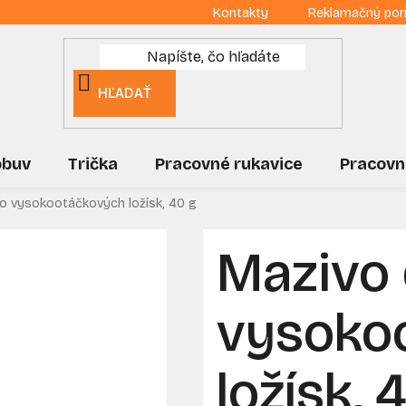
Kontakty
Reklamačný por
HĽADAŤ
obuv
Trička
Pracovné rukavice
Pracovn
o vysokootáčkových ložísk, 40 g
Mazivo
vysoko
ložísk, 