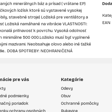
raných minerálnych báz a prísad ( vrátane EP)
Doda
čkových ložísk ktoré sú vystavené vysokej
Kate
bily, stavebné stroje) Ložiská pre ventilátory a
EAN
losť Ložiská namáhané na vibrácie VLASTNOSTI:
konalá priľnavosť k povrchu. Vysoká odolnosť
 Dn minimálne 500 000.Ložisko musí byť vyplnené
inými mazivami. Neobsahuje olovo alebo iné ťažké
tredie.. DOBA SPOTREBY: NEOHRANIČENÁ
mácie pre vás
Kategórie
kty
Odevy
dné podmienky
Obuv
mačný poriadok
Ochranné pomôcky
enky ochrany osobných
Rukavice