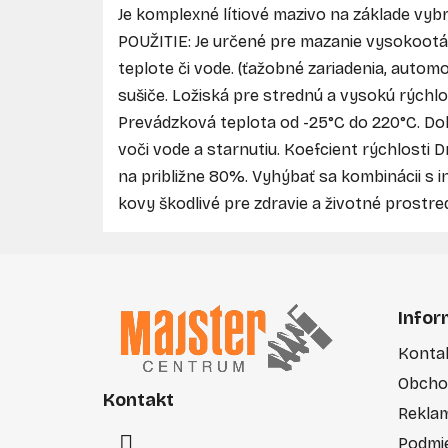
Je komplexné lítiové mazivo na základe vyb
POUŽITIE: Je určené pre mazanie vysokootá
teplote či vode. (ťažobné zariadenia, automo
sušiče. Ložiská pre strednú a vysokú rých
Prevádzková teplota od -25°C do 220°C. Do
voči vode a starnutiu. Koefcient rýchlosti
na približne 80%. Vyhýbať sa kombinácii s 
kovy škodlivé pre zdravie a životné pros
Z
á
Infor
p
Konta
ä
Obcho
t
Kontakt
i
Rekla
e
Podmi