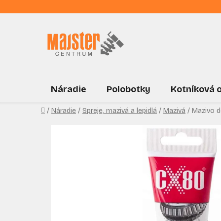
Prejsť
na
obsah
Náradie
Polobotky
Kotníková 
Domov
/
Náradie
/
Spreje, mazivá a lepidlá
/
Mazivá
/
Mazivo d