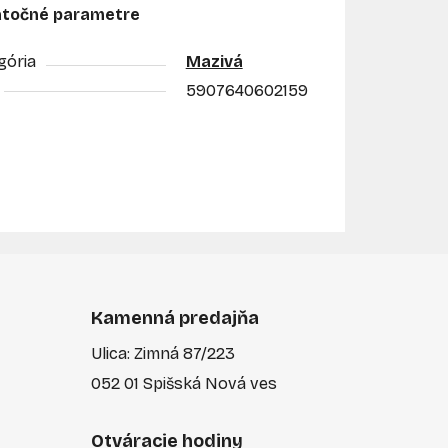
točné parametre
gória
Mazivá
5907640602159
Kamenná predajňa
Ulica: Zimná 87/223
052 01 Spišská Nová ves
Otváracie hodiny