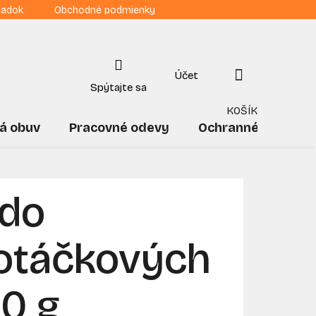
iadok
Obchodné podmienky
NÁKUPNÝ
KOŠÍK
á obuv
Pracovné odevy
Ochranné pomôck
 do
otáčkových
40 g