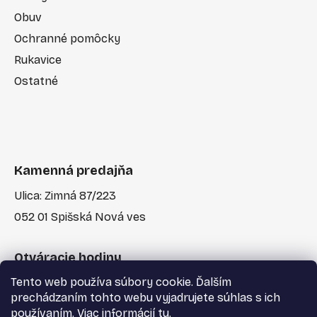
Obuv
Ochranné pomôcky
Rukavice
Ostatné
Kamenná predajňa
Ulica: Zimná 87/223
052 01 Spišská Nová ves
Otváracie hodiny
Tento web používa súbory cookie. Ďalším
Po-Pia: 7:30 - 17:00
prechádzaním tohto webu vyjadrujete súhlas s ich
používaním. Viac informácií
tu
.