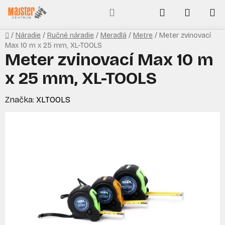
Prejsť
Hľadať
NÁKUP
na
obsah
KOŠÍK
Domov
/
Náradie
/
Ručné náradie
/
Meradlá
/
Metre
/
Meter zvinovací
Max 10 m x 25 mm, XL-TOOLS
Meter zvinovací Max 10 m
x 25 mm, XL-TOOLS
Značka:
XLTOOLS