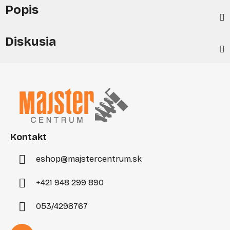
Popis
Diskusia
Z
á
p
ä
t
i
Kontakt
e
eshop
@
majstercentrum.sk
+421 948 299 890
053/4298767