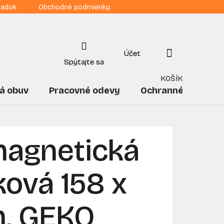
iadok
Obchodné podmienky
NÁKUPNÝ
KOŠÍK
á obuv
Pracovné odevy
Ochranné pomôck
magnetická
ková 158 x
, GEKO