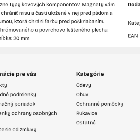
rôzne typy kovových komponentov. Magnety vám
Doda
chrániť misu a časti uložené v nej pred pádom a
umou, ktorá chráni farbu pred poškriabaním.
Kate
??chrómovaného a povrchovo lešteného plechu.
EAN
hĺbka: 20 mm
mácie pre vás
Kategórie
kty
Odevy
dné podmienky
Obuv
mačný poriadok
Ochranné pomôcky
enky ochrany osobných
Rukavice
Ostatné
enie od zmluvy