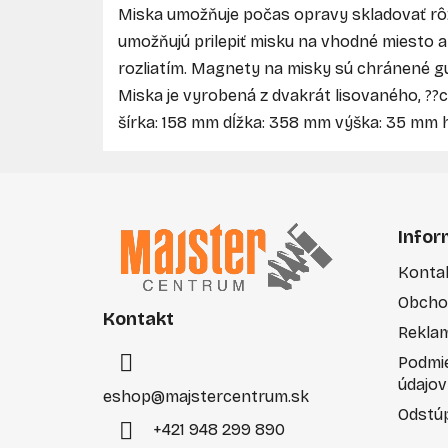
Miska umožňuje počas opravy skladovať 
umožňujú prilepiť misku na vhodné miesto a 
rozliatím. Magnety na misky sú chránené g
Miska je vyrobená z dvakrát lisovaného, 
šírka: 158 mm dĺžka: 358 mm výška: 35 mm 
Z
á
Infor
p
Konta
ä
Obcho
t
Kontakt
i
Rekla
e
Podmi
údajov
eshop
@
majstercentrum.sk
Odstúp
+421 948 299 890