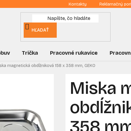
Kontakty
Reklamačný por
HĽADAŤ
obuv
Trička
Pracovné rukavice
Pracovn
ska magnetická obdĺžniková 158 x 358 mm, GEKO
Miska 
obdĺžni
358 mm