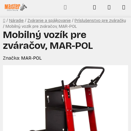
Prejsť
Hľadať
NÁKUP
na
obsah
KOŠÍK
Domov
/
Náradie
/
Zváranie a spájkovanie
/
Príslušenstvo pre zváračky
/
Mobilný vozík pre zváračov, MAR-POL
Mobilný vozík pre
zváračov, MAR-POL
Značka:
MAR-POL