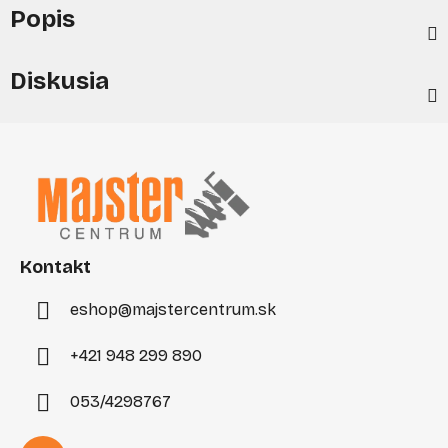
Popis
Diskusia
Z
á
p
ä
t
i
Kontakt
e
eshop
@
majstercentrum.sk
+421 948 299 890
053/4298767