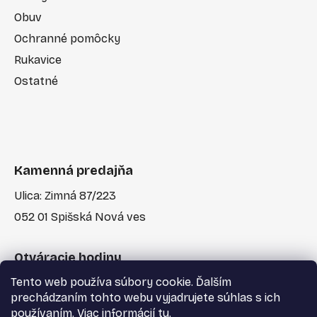
Obuv
Ochranné pomôcky
Rukavice
Ostatné
Kamenná predajňa
Ulica: Zimná 87/223
052 01 Spišská Nová ves
Otváracie hodiny
Tento web používa súbory cookie. Ďalším
Po-Pia: 7:30 - 17:00
prechádzaním tohto webu vyjadrujete súhlas s ich
používaním. Viac informácií
tu
.