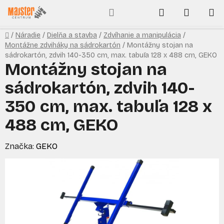
Prejsť
Hľadať
NÁKUP
na
obsah
KOŠÍK
Domov
/
Náradie
/
Dielňa a stavba
/
Zdvíhanie a manipulácia
/
Montážne zdviháky na sádrokartón
/
Montážny stojan na
sádrokartón, zdvih 140-350 cm, max. tabuľa 128 x 488 cm, GEKO
Montážny stojan na
sádrokartón, zdvih 140-
350 cm, max. tabuľa 128 x
488 cm, GEKO
Značka:
GEKO