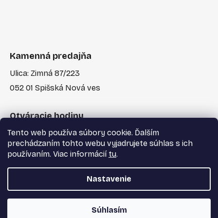
Kamenná predajňa
Ulica: Zimná 87/223
052 01 Spišská Nová ves
Otváracie hodiny
Tento web používa súbory cookie. Ďalším
Po-Pia: 7:30 - 17:00
prechádzaním tohto webu vyjadrujete súhlas s ich
používaním. Viac informácií
tu
.
Nastavenie
Vytvoril Shoptet
a
Adatelier
Súhlasím
Copyright 2026
Majster Centrum s.r.o.
. Všetky