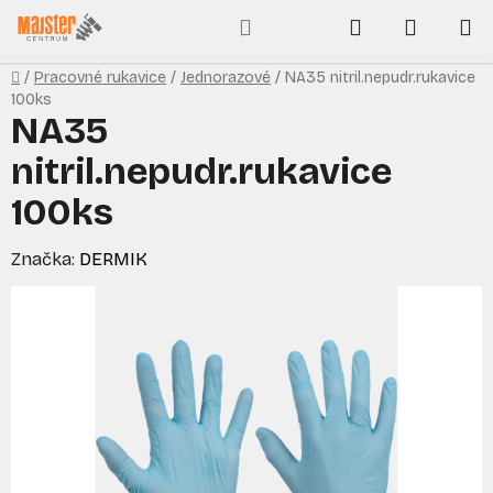
Prejsť
Hľadať
NÁKUP
na
obsah
KOŠÍK
Domov
/
Pracovné rukavice
/
Jednorazové
/
NA35 nitril.nepudr.rukavice
100ks
NA35
nitril.nepudr.rukavice
100ks
Značka:
DERMIK