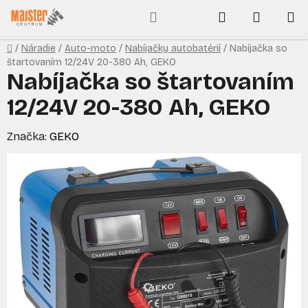
Prejsť
Hľadať
NÁKUP
na
obsah
KOŠÍK
Domov
/
Náradie
/
Auto-moto
/
Nabíjačky autobatérií
/
Nabíjačka so
štartovaním 12/24V 20-380 Ah, GEKO
Nabíjačka so štartovaním
12/24V 20-380 Ah, GEKO
Značka:
GEKO