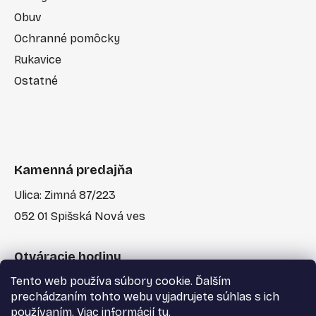
Obuv
Ochranné pomôcky
Rukavice
Ostatné
Kamenná predajňa
Ulica: Zimná 87/223
052 01 Spišská Nová ves
Otváracie hodiny
Tento web používa súbory cookie. Ďalším
Po-Pia: 7:30 - 17:00
prechádzaním tohto webu vyjadrujete súhlas s ich
používaním. Viac informácií
tu
.