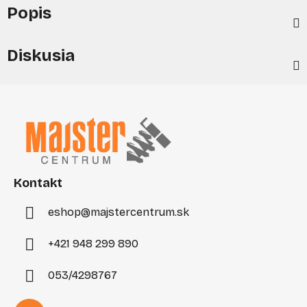
Popis
Diskusia
Z
á
p
ä
t
i
Kontakt
e
eshop
@
majstercentrum.sk
+421 948 299 890
053/4298767