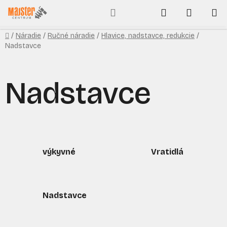
Prejsť
Hľadať
NÁKUP
na
obsah
KOŠÍK
Domov
/
Náradie
/
Ručné náradie
/
Hlavice, nadstavce, redukcie
/
Nadstavce
Nadstavce
výkyvné
Vratidlá
Nadstavce