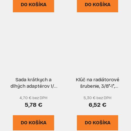
DO KOŠÍKA
DO KOŠÍKA
Sada krátkych a
Kľúč na radiátorové
dlhých adaptérov 1/4
šrubenie, 3/8"-1",
"3/8" 1/2" 4HRAN-
upínanie 1/2"
4,70 € bez DPH
5,30 € bez DPH
6HRAN, 6-dielna, GEKO
štvorhran, GEKO
5,78 €
6,52 €
DO KOŠÍKA
DO KOŠÍKA