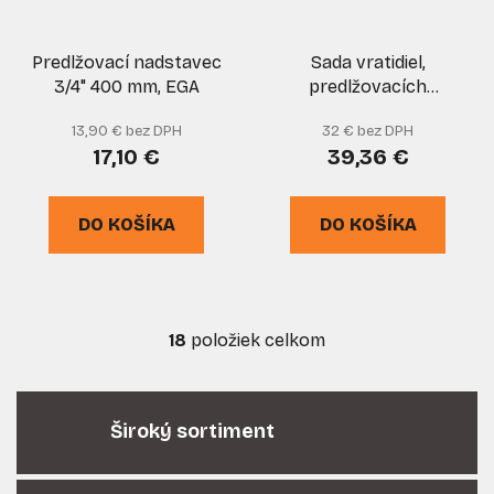
Predlžovací nadstavec
Sada vratidiel,
3/4" 400 mm, EGA
predlžovacích
nadstavcov a redukcii
13,90 € bez DPH
32 € bez DPH
1/4" 3/8" 1/2", 25-dielna
17,10 €
39,36 €
sada, GEKO
DO KOŠÍKA
DO KOŠÍKA
18
položiek celkom
O
v
l
á
Široký sortiment
d
a