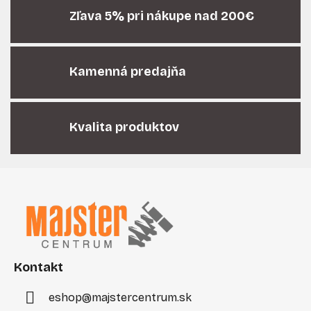
c
i
Zľava 5% pri nákupe nad 200€
e
p
r
Kamenná predajňa
v
k
y
v
Kvalita produktov
ý
p
i
Z
s
á
u
p
ä
t
i
Kontakt
e
eshop
@
majstercentrum.sk