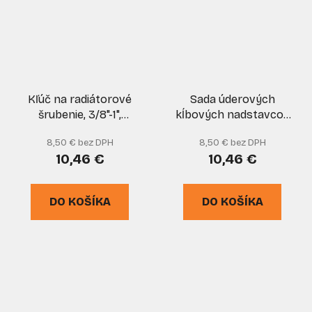
Kľúč na radiátorové
Sada úderových
šrubenie, 3/8"-1",
kĺbových nadstavcov
upínanie 1/2"
3 ks, CR-Mo 1/4 "3/8"
8,50 € bez DPH
8,50 € bez DPH
štvorhran, XL-TOOLS
1/2 ", GEKO
10,46 €
10,46 €
DO KOŠÍKA
DO KOŠÍKA