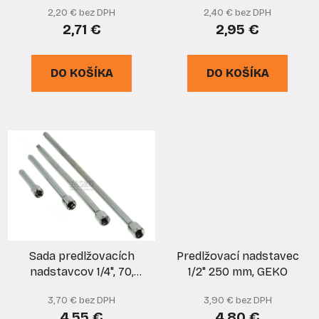
u
v
2,20 € bez DPH
2,40 € bez DPH
trojhran, GEKO
k
2,71 €
2,95 €
t
o
DO KOŠÍKA
DO KOŠÍKA
v
Sada predlžovacích
Predlžovací nadstavec
nadstavcov 1/4", 70,
1/2" 250 mm, GEKO
150, 225, 300 mm,
3,70 € bez DPH
3,90 € bez DPH
GEKO
4,55 €
4,80 €