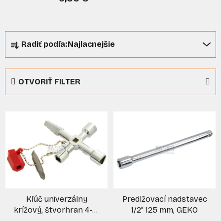
R
Radiť podľa:
Najlacnejšie
a
d
e
OTVORIŤ FILTER
n
i
V
e
ý
p
p
r
i
o
s
d
p
u
r
k
Kľúč univerzálny
Predlžovací nadstavec
o
t
krížový, štvorhran 4-10
1/2" 125 mm, GEKO
d
o
mm, štvorhran 4,7 mm,