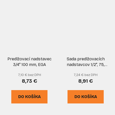
Predlžovací nadstavec
Sada predlžovacích
3/4" 100 mm, EGA
nadstavcov 1/2", 75,
125, 200, 250 mm, 4-
7,10 € bez DPH
7,24 € bez DPH
dielna, GEKO
8,73 €
8,91 €
DO KOŠÍKA
DO KOŠÍKA