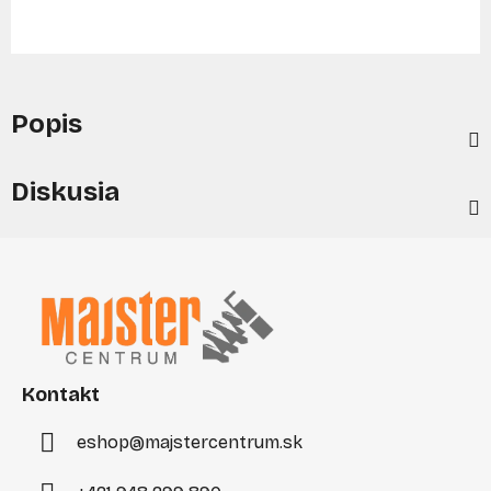
Popis
Diskusia
Z
á
p
ä
t
i
Kontakt
e
eshop
@
majstercentrum.sk