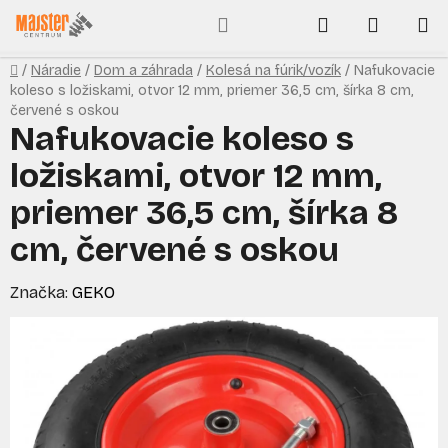
Prejsť
Hľadať
NÁKUP
na
obsah
KOŠÍK
Domov
/
Náradie
/
Dom a záhrada
/
Kolesá na fúrik/vozík
/
Nafukovacie
koleso s ložiskami, otvor 12 mm, priemer 36,5 cm, šírka 8 cm,
červené s oskou
Nafukovacie koleso s
ložiskami, otvor 12 mm,
priemer 36,5 cm, šírka 8
cm, červené s oskou
Značka:
GEKO