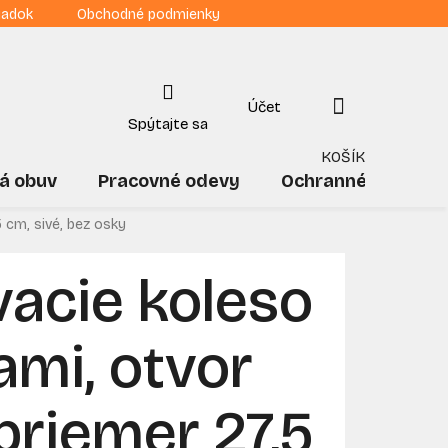
iadok
Obchodné podmienky
NÁKUPNÝ
KOŠÍK
á obuv
Pracovné odevy
Ochranné pomôck
 cm, sivé, bez osky
acie koleso
ami, otvor
riemer 27,5