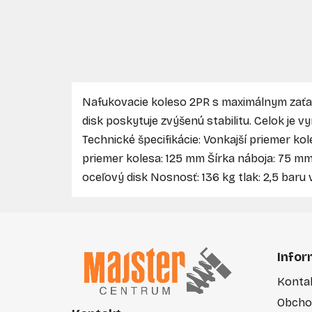
Nafukovacie koleso 2PR s maximálnym zaťaž
disk poskytuje zvýšenú stabilitu. Celok je 
Technické špecifikácie: Vonkajší priemer k
priemer kolesa: 125 mm Šírka náboja: 75 m
oceľový disk Nosnosť: 136 kg tlak: 2,5 baru 
Z
á
Infor
p
Konta
ä
Obcho
t