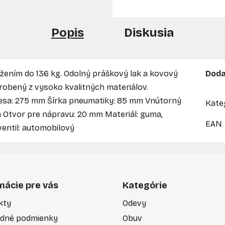
Popis
Diskusia
ením do 136 kg. Odolný práškový lak a kovový
Doda
vyrobený z vysoko kvalitných materiálov.
olesa: 275 mm Šírka pneumatiky: 85 mm Vnútorný
Kate
m Otvor pre nápravu: 20 mm Materiál: guma,
EAN
ventil: automobilový
mácie pre vás
Kategórie
kty
Odevy
dné podmienky
Obuv