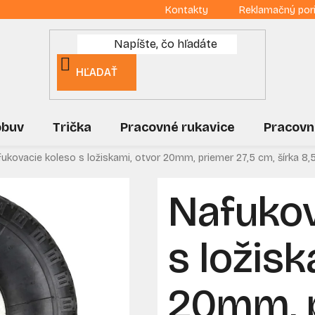
Kontakty
Reklamačný por
HĽADAŤ
obuv
Trička
Pracovné rukavice
Pracovn
ukovacie koleso s ložiskami, otvor 20mm, priemer 27,5 cm, šírka 8,5
Nafukov
s ložisk
20mm, p