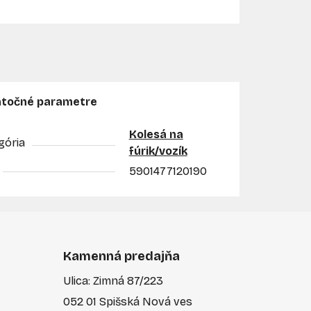
točné parametre
Kolesá na
gória
fúrik/vozík
5901477120190
Kamenná predajňa
Ulica: Zimná 87/223
052 01 Spišská Nová ves