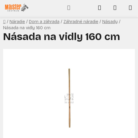
Prejsť
Hľadať
NÁKUP
na
obsah
KOŠÍK
Domov
/
Náradie
/
Dom a záhrada
/
Záhradné náradie
/
Násady
/
Násada na vidly 160 cm
Násada na vidly 160 cm