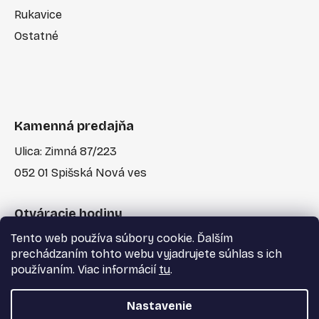
Rukavice
Ostatné
Kamenná predajňa
Ulica: Zimná 87/223
052 01 Spišská Nová ves
Otváracie hodiny
Tento web používa súbory cookie. Ďalším
Po-Pia: 7:30 - 17:00
prechádzaním tohto webu vyjadrujete súhlas s ich
používaním. Viac informácií
tu
.
Nastavenie