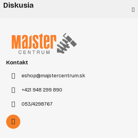
Diskusia
Z
á
p
ä
t
i
Kontakt
e
eshop
@
majstercentrum.sk
+421 948 299 890
053/4298767